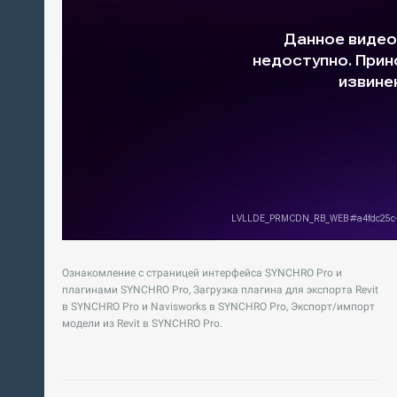
Ознакомление с страницей интерфейса SYNCHRO Pro и
плагинами SYNCHRO Pro, Загрузка плагина для экспорта Revit
в SYNCHRO Pro и Navisworks в SYNCHRO Pro, Экспорт/импорт
модели из Revit в SYNCHRO Pro.