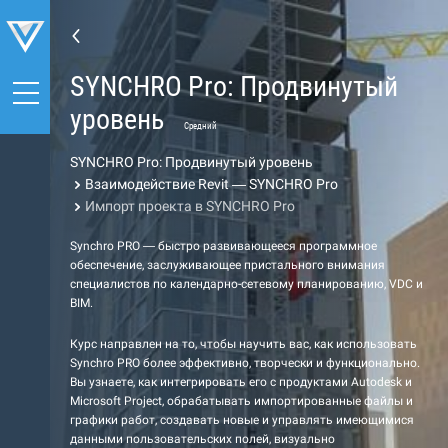
SYNCHRO Pro: Продвинутый
уровень
Средний
SYNCHRO Pro: Продвинутый уровень
Взаимодействие Revit — SYNCHRO Pro
Импорт проекта в SYNCHRO Pro
Synchro PRO — быстро развивающееся программное
обеспечение, заслуживающее пристального внимания
специалистов по календарно-сетевому планированию, VDC и
BIM.
Курс направлен на то, чтобы научить вас, как использовать
Synchro PRO более эффективно, творчески и функционально.
Вы узнаете, как интегрировать его с продуктами Autodesk и
Microsoft Project, обрабатывать импортированные файлы и
графики работ, создавать новые и управлять имеющимися
данными пользовательских полей, визуально