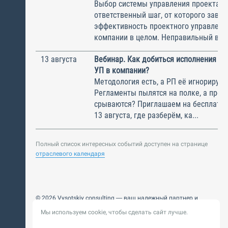
Выбор системы управления проектам
ответственный шаг, от которого завис
эффективность проектного управлени
компании в целом. Неправильный выбо
13 августа
Вебинар. Как добиться исполнения м
УП в компании?
Методология есть, а РП её игнорирую
Регламенты пылятся на полке, а прое
срываются? Приглашаем на бесплатн
13 августа, где разберём, ка...
Полный список интересных событий доступен на странице
отраслевого календаря
© 2026 Vysotskiy consulting — ваш надежный партнер и
интегратор
Мы используем cookie, чтобы сделать сайт лучше.
Цифровизация, BIM, ИИ. Внедряем и оптимизируем
технологии, ускоряем рост и системность бизнеса