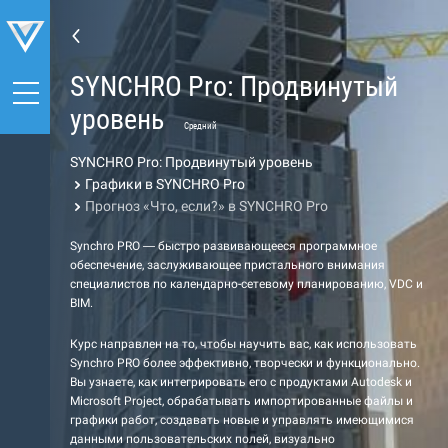
SYNCHRO Pro: Продвинутый
уровень
Средний
SYNCHRO Pro: Продвинутый уровень
Графики в SYNCHRO Pro
Прогноз «Что, если?» в SYNCHRO Pro
Synchro PRO — быстро развивающееся программное
обеспечение, заслуживающее пристального внимания
специалистов по календарно-сетевому планированию, VDC и
BIM.
Курс направлен на то, чтобы научить вас, как использовать
Synchro PRO более эффективно, творчески и функционально.
Вы узнаете, как интегрировать его с продуктами Autodesk и
Microsoft Project, обрабатывать импортированные файлы и
графики работ, создавать новые и управлять имеющимися
данными пользовательских полей, визуально