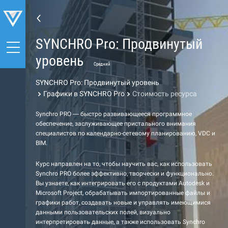
SYNCHRO Pro: Продвинутый
уровень
Средний
SYNCHRO Pro: Продвинутый уровень
Графики в SYNCHRO Pro
Стоимость ресурса
Synchro PRO — быстро развивающееся программное
обеспечение, заслуживающее пристального внимания
специалистов по календарно-сетевому планированию, VDC и
BIM.
Курс направлен на то, чтобы научить вас, как использовать
Synchro PRO более эффективно, творчески и функционально.
Вы узнаете, как интегрировать его с продуктами Autodesk и
Microsoft Project, обрабатывать импортированные файлы и
графики работ, создавать новые и управлять имеющимися
данными пользовательских полей, визуально
интерпретировать данные, а также использовать Synchro