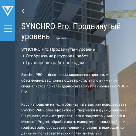
SYNCHRO Pro: Продвинутый
уровень
Средний
SYNCHRO Pro: Продвинутый уровень
Отображение ресурсов и работ
Группировка работ по кодам
Synchro PRO — быстро развивающееся программное
обеспечение, заслуживающее пристального внимания
специалистов по календарно-сетевому планированию, VDC и
BIM.
Курс направлен на то, чтобы научить вас, как использовать
Synchro PRO более эффективно, творчески и функционально.
Вы узнаете, как интегрировать его с продуктами Autodesk и
Microsoft Project, обрабатывать импортированные файлы и
графики работ, создавать новые и управлять имеющимися
данными пользовательских полей, визуально