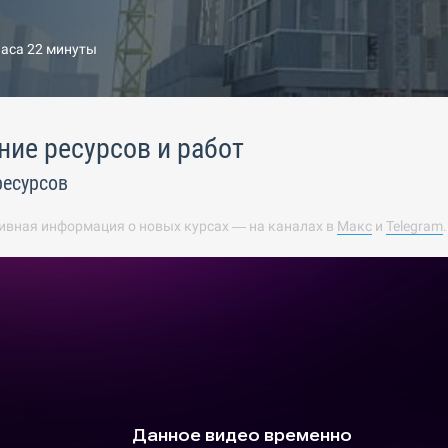
часа 22 минуты
ие ресурсов и работ
ресурсов
ивная информация о новых курсах — на каналах в
Макс
и
Telegram