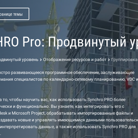
транице темы
RO Pro: Продвинутый у
одвинутый уровень
Отображение ресурсов и работ
Группировка
ыстро развивающееся программное обеспечение, заслуживающее
мания специалистов по календарно-сетевому планированию, VDC 
а то, чтобы научить вас, как использовать Synchro PRO более
чески и функционально. Вы узнаете, как интегрировать его с
esk и Microsoft Project, обрабатывать импортированные файлы и
создавать новые и управлять имеющимися данными пользовательс
 интерпретировать данные, а также использовать Synchro PRO для
.