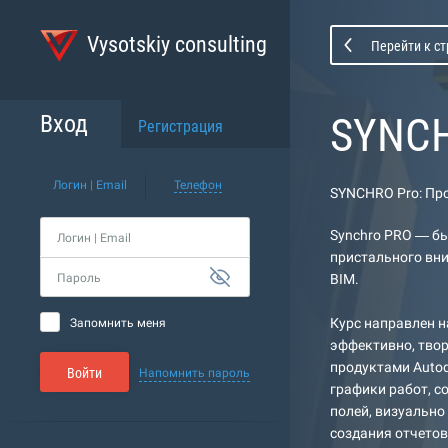
Vysotskiy consulting
Перейти к с
SYNCH
Вход
Регистрация
Логин | Email
Телефон
SYNCHRO Pro: Пр
Synchro PRO — б
Логин | Email
пристального вни
Пароль
BIM.
Курс направлен н
Запомнить меня
эффективно, твор
продуктами Autod
Войти
Напомнить пароль
графики работ, 
полей, визуально
создания отчетов