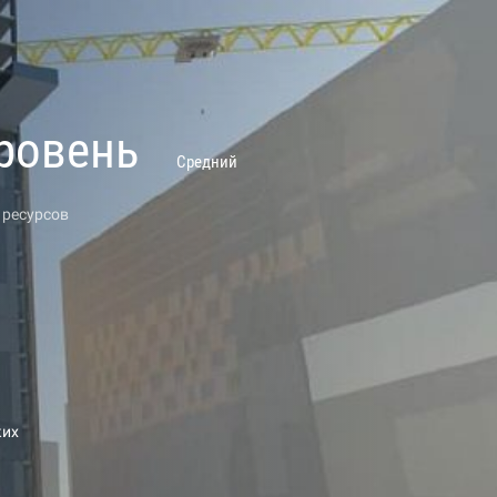
ровень
Средний
 ресурсов
и
ких