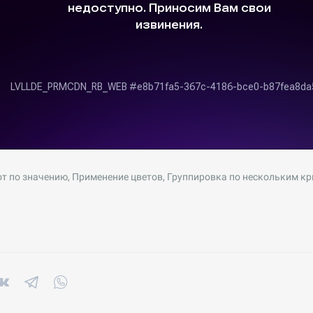
т по значению, Применение цветов, Группировка по нескольким кр