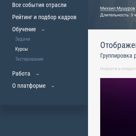
Все события отрасли
Михаил Мушуров
Длительность: 3 
Рейтинг и подбор кадров
Обучение
Задачи
Отображен
Курсы
Группировка 
Тестирования
Новости и операт
Работа
О платформе