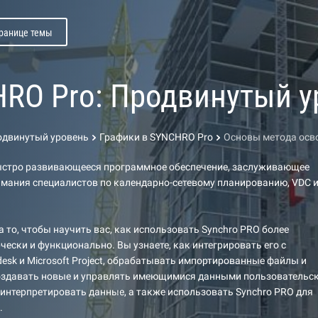
транице темы
RO Pro: Продвинутый у
одвинутый уровень
Графики в SYNCHRO Pro
Основы метода осв
ыстро развивающееся программное обеспечение, заслуживающее
мания специалистов по календарно-сетевому планированию, VDC 
а то, чтобы научить вас, как использовать Synchro PRO более
чески и функционально. Вы узнаете, как интегрировать его с
esk и Microsoft Project, обрабатывать импортированные файлы и
создавать новые и управлять имеющимися данными пользовательс
 интерпретировать данные, а также использовать Synchro PRO для
.