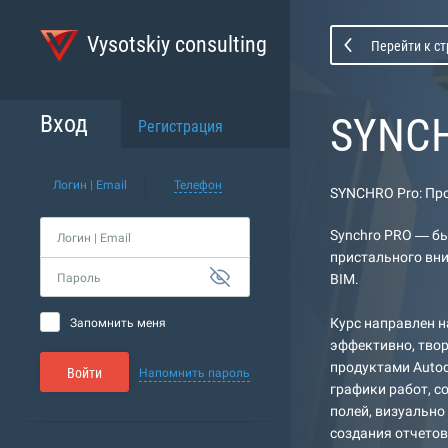
Vysotskiy consulting
Перейти к с
SYNCH
Вход
Регистрация
Логин | Email
Телефон
SYNCHRO Pro: Пр
Synchro PRO — б
Логин | Email
пристального вни
Пароль
BIM.
Курс направлен н
Запомнить меня
эффективно, твор
продуктами Autod
Войти
Напомнить пароль
графики работ, 
полей, визуально
создания отчетов