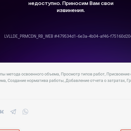
ы метода освоенного объема, Просмотр типов работ, Присвоение 
ма, Создание норматива работы, Добавление отчета о затратах, Г