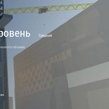
ровень
Средний
оенного объема
и
ких