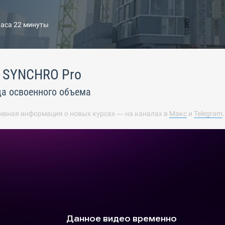
часа 22 минуты
в SYNCHRO Pro
а освоенного объема
ивная информация о новых курсах — на каналах в
Макс
и
Telegram