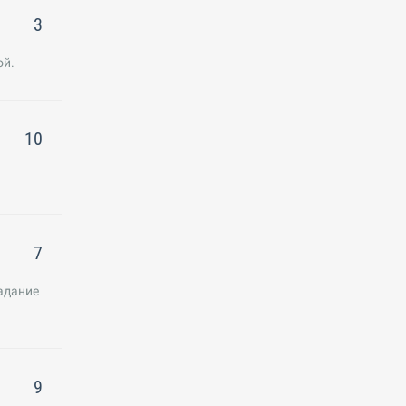
3
ой.
10
7
Задание
9