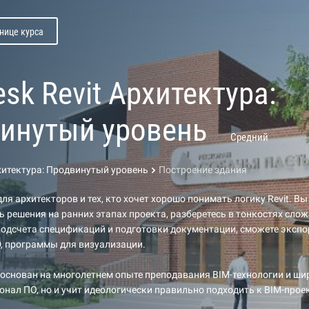
нице курса
sk Revit Архитектура:
инутый уровень
Средний
рхитектура: Продвинутый уровень
Построение здания
ля архитекторов и тех, кто хочет хорошо понимать логику Revit. Вы
 решения на ранних этапах проекта, разберетесь в тонкостях сло
одсчета спецификаций и подготовки документации, сможете эксп
, программы для визуализации.
основан на многолетнем опыте преподавания BIM-технологии и ши
онал ПО, но и учит идеологически правильно подходить к BIM-про