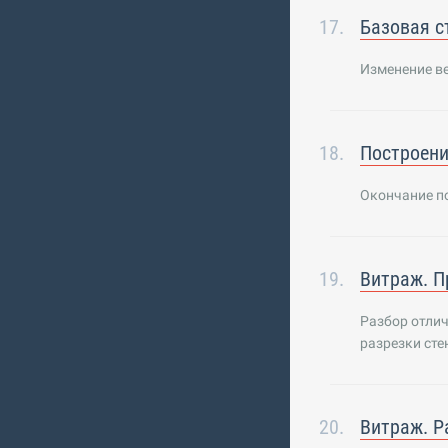
Базовая с
Изменение ве
Построени
Окончание по
Витраж. П
Разбор отлич
разрезки сте
Витраж. Р