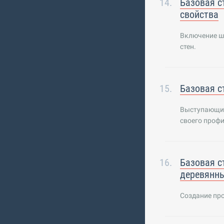
Базовая с
свойства
Включение ш
стен.
Базовая с
Выступающие
своего профи
Базовая с
деревянны
Создание про