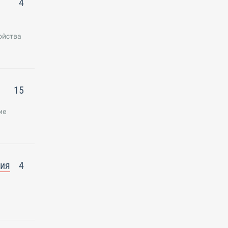
4
ойства
15
ие
ния
4