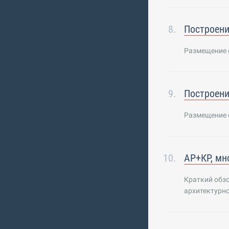
Построени
Размещение с
Построени
Размещение с
АР+КР, мн
Краткий обзо
архитектурно