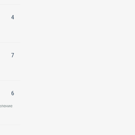
4
7
6
еление