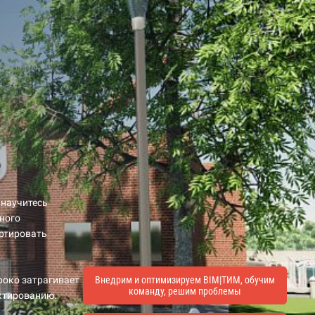
 научитесь
жного
ортировать
роко затрагивает
Внедрим и оптимизируем BIM|ТИМ, обучим
команду, решим проблемы
ектированию.