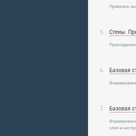
Привязка, вы
Стены. Пр
Присоединен
Базовая с
Формирование
Базовая с
Формирование
слоя и настр