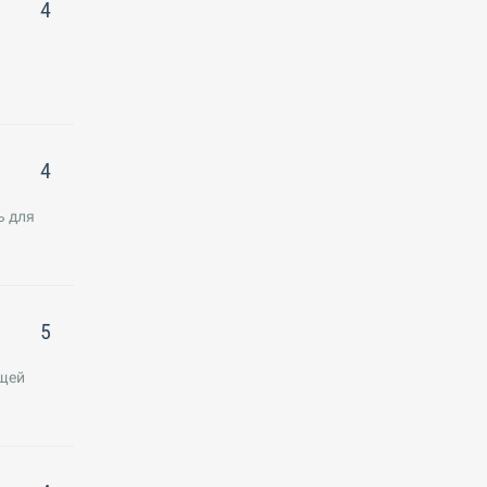
4
4
ь для
5
ющей