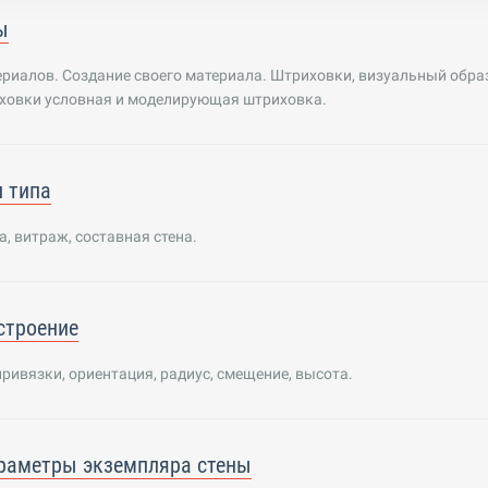
ы
риалов. Создание своего материала. Штриховки, визуальный обра
ховки условная и моделирующая штриховка.
и типа
а, витраж, составная стена.
строение
привязки, ориентация, радиус, смещение, высота.
раметры экземпляра стены