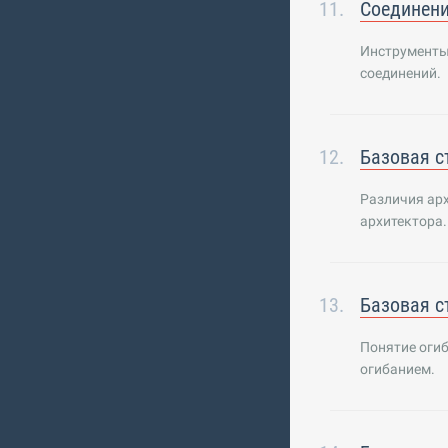
Соединени
Инструменты
соединений.
Базовая с
Различия арх
архитектора.
Базовая с
Понятие огиб
огибанием.