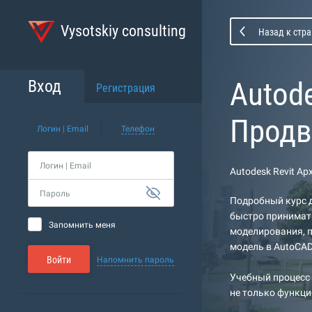
Vysotskiy consulting
Назад к стра
Autode
Вход
Регистрация
Продв
Логин | Email
Телефон
Логин | Email
Autodesk Revit А
Пароль
Подробный курс д
быстро принимать
Запомнить меня
моделирования, п
модель в AutoCAD
Войти
Напомнить пароль
Учебный процесс 
не только функци