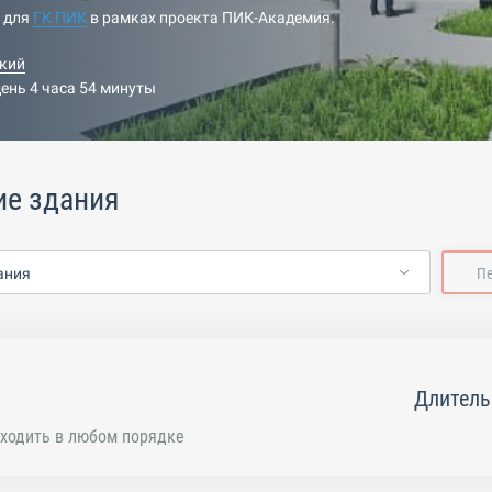
н для
ГК ПИК
в рамках проекта ПИК-Академия.
кий
день 4 часа 54 минуты
ие здания
ания
П
Длитель
ходить в любом порядке