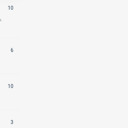
10
з.
6
10
3