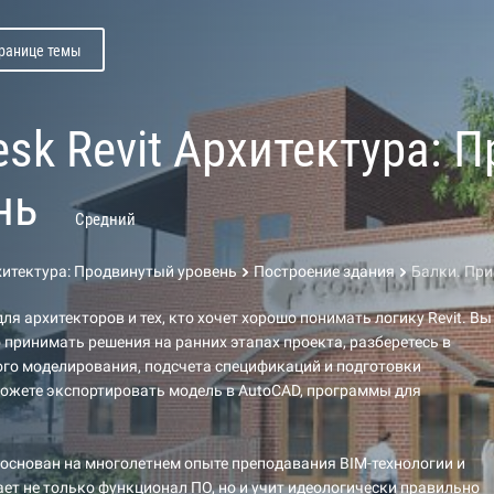
транице темы
esk Revit Архитектура: 
нь
Средний
рхитектура: Продвинутый уровень
Построение здания
Балки. Пр
ля архитекторов и тех, кто хочет хорошо понимать логику Revit. Вы
 принимать решения на ранних этапах проекта, разберетесь в
го моделирования, подсчета спецификаций и подготовки
ожете экспортировать модель в AutoCAD, программы для
основан на многолетнем опыте преподавания BIM-технологии и
ет не только функционал ПО, но и учит идеологически правильно