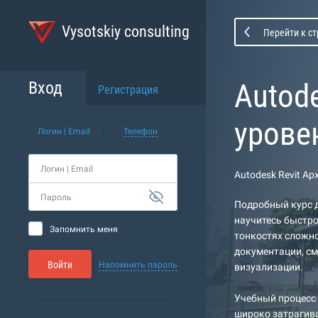
Vysotskiy consulting
Перейти к с
Autod
Вход
Регистрация
урове
Логин | Email
Телефон
Логин | Email
Autodesk Revit А
Пароль
Подробный курс д
научитесь быстро
Запомнить меня
тонкостях сложно
документации, см
Войти
Напомнить пароль
визуализации.
Учебный процесс 
широко затрагива