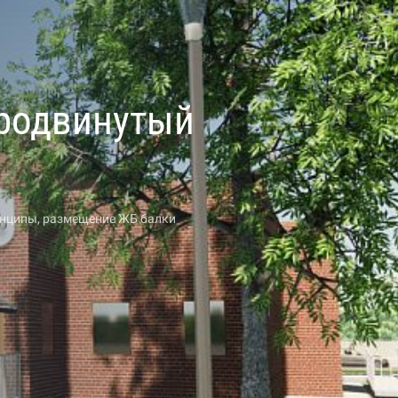
Продвинутый
инципы, размещение ЖБ балки