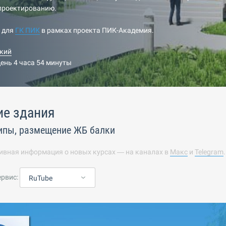
-проектированию.
н для
ГК ПИК
в рамках проекта ПИК-Академия.
кий
день 4 часа 54 минуты
ие здания
ипы, размещение ЖБ балки
ивная информация о новых курсах — на каналах в
Макс
и
Telegram
ервис:
RuTube