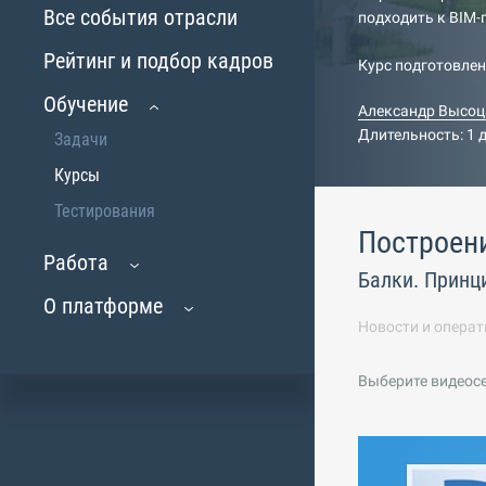
Все события отрасли
подходить к BIM
Рейтинг и подбор кадров
Курс подготовле
Обучение
Александр Высоц
Длительность: 1 
Задачи
Курсы
Тестирования
Построен
Работа
Балки. Принц
О платформе
Новости и операт
Выберите видеос