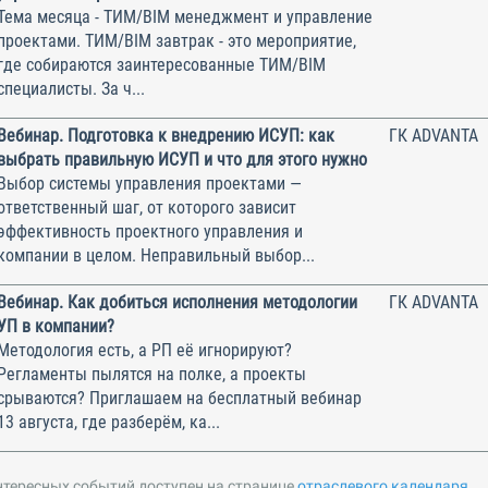
Тема месяца - ТИМ/BIM менеджмент и управление
проектами. ТИМ/BIM завтрак - это мероприятие,
где собираются заинтересованные ТИМ/BIM
специалисты. За ч...
Вебинар. Подготовка к внедрению ИСУП: как
ГК ADVANTA
выбрать правильную ИСУП и что для этого нужно
Выбор системы управления проектами —
ответственный шаг, от которого зависит
эффективность проектного управления и
компании в целом. Неправильный выбор...
Вебинар. Как добиться исполнения методологии
ГК ADVANTA
УП в компании?
Методология есть, а РП её игнорируют?
Регламенты пылятся на полке, а проекты
срываются? Приглашаем на бесплатный вебинар
13 августа, где разберём, ка...
нтересных событий доступен на странице
отраслевого календаря