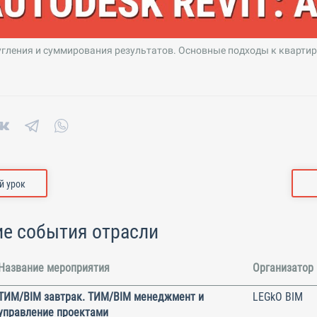
гления и суммирования результатов. Основные подходы к кварти
 урок
е события отрасли
Название мероприятия
Организатор
ТИМ/BIM завтрак. ТИМ/BIM менеджмент и
LEGkO BIM
управление проектами