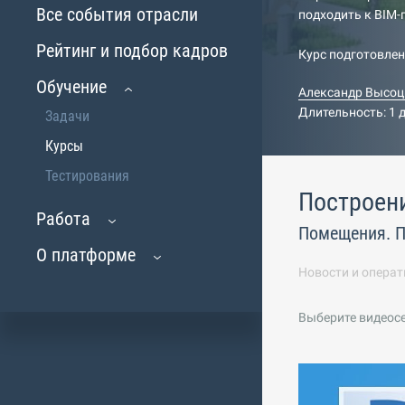
Все события отрасли
подходить к BIM
Рейтинг и подбор кадров
Курс подготовле
Обучение
Александр Высоц
Длительность: 1 
Задачи
Курсы
Тестирования
Построен
Работа
Помещения. П
О платформе
Новости и операт
Выберите видеос