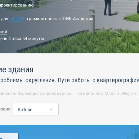
-проектированию.
н для
ГК ПИК
в рамках проекта ПИК-Академия.
кий
день 4 часа 54 минуты
ие здания
роблемы округления. Пути работы с квартирографи
ивная информация о новых курсах — на каналах в
Макс
и
Telegram
ервис:
RuTube