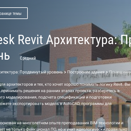
транице темы
esk Revit Архитектура: 
нь
Средний
рхитектура: Продвинутый уровень
Построение здания
Помещения.
ля архитекторов и тех, кто хочет хорошо понимать логику Revit. Вы
 принимать решения на ранних этапах проекта, разберетесь в
го моделирования, подсчета спецификаций и подготовки
ожете экспортировать модель в AutoCAD, программы для
основан на многолетнем опыте преподавания BIM-технологии и
ет не только функционал ПО, но и учит идеологически правильно