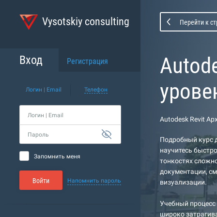
Vysotskiy consulting
Перейти к с
Autod
Вход
Регистрация
урове
Логин | Email
Телефон
Логин | Email
Autodesk Revit А
Пароль
Подробный курс д
научитесь быстро
Запомнить меня
тонкостях сложно
документации, см
Войти
Напомнить пароль
визуализации.
Учебный процесс 
широко затрагива