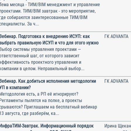
Тема месяца - ТИМ/BIM менеджмент и управление
проектами. ТИМ/BIM завтрак - это мероприятие,
где собираются заинтересованные ТИМ/BIM
специалисты. За ч...
Вебинар. Подготовка к внедрению ИСУП: как
ГК ADVANTA
выбрать правильную ИСУП и что для этого нужно
Выбор системы управления проектами —
ответственный шаг, от которого зависит
эффективность проектного управления и
компании в целом. Неправильный выбор...
Вебинар. Как добиться исполнения методологии
ГК ADVANTA
УП в компании?
Методология есть, а РП её игнорируют?
Регламенты пылятся на полке, а проекты
срываются? Приглашаем на бесплатный вебинар
13 августа, где разберём, ка...
ИнфраТИМ-Завтрак. Информационный порядок
Ирина Щекан