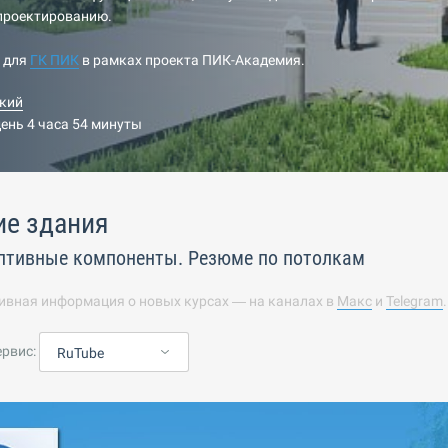
-проектированию.
н для
ГК ПИК
в рамках проекта ПИК-Академия.
кий
день 4 часа 54 минуты
ие здания
птивные компоненты. Резюме по потолкам
ивная информация о новых курсах — на каналах в
Макс
и
Telegram
ервис:
RuTube