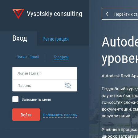
Vysotskiy consulting
Перейти к с
Autod
Вход
Регистрация
урове
Логин | Email
Телефон
Логин | Email
Autodesk Revit А
Пароль
Подробный курс д
научитесь быстро
Запомнить меня
тонкостях сложно
документации, см
Войти
Напомнить пароль
визуализации.
Учебный процесс 
широко затрагива