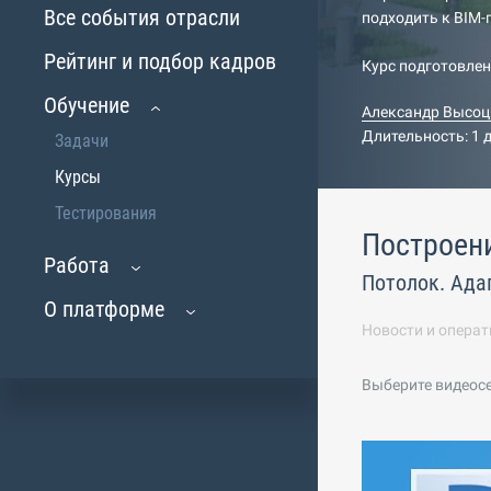
Все события отрасли
подходить к BIM
Рейтинг и подбор кадров
Курс подготовле
Обучение
Александр Высоц
Длительность: 1 
Задачи
Курсы
Тестирования
Построен
Работа
Потолок. Ада
О платформе
Новости и операт
Выберите видеос