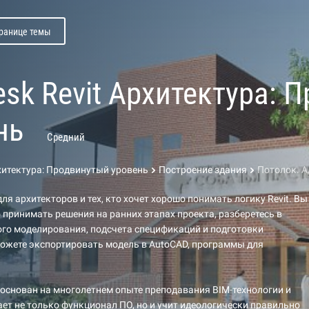
транице темы
esk Revit Архитектура: 
нь
Средний
рхитектура: Продвинутый уровень
Построение здания
Потолок. 
ля архитекторов и тех, кто хочет хорошо понимать логику Revit. Вы
 принимать решения на ранних этапах проекта, разберетесь в
го моделирования, подсчета спецификаций и подготовки
ожете экспортировать модель в AutoCAD, программы для
основан на многолетнем опыте преподавания BIM-технологии и
ет не только функционал ПО, но и учит идеологически правильно