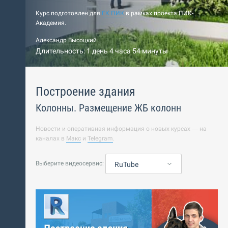
Курс подготовлен для
ГК ПИК
в рамках проекта ПИК-
Академия.
Александр Высоцкий
Длительность: 1 день 4 часа 54 минуты
Построение здания
Колонны. Размещение ЖБ колонн
Новости и оперативная информация о новых курсах — на
каналах в
Макс
и
Telegram
.
Выберите видеосервис:
RuTube