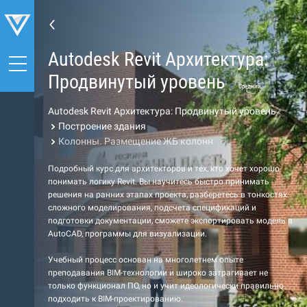
Autodesk Revit Архитектура:
Продвинутый уровень
Средний
Autodesk Revit Архитектура: Продвинутый уровень
Построение здания
Колонны. Размещение ЖБ колонн
Подробный курс для архитекторов и тех, кто хочет хорошо
понимать логику Revit. Вы научитесь быстро принимать
решения на ранних этапах проекта, разберетесь в тонкостях
сложного моделирования, подсчета спецификаций и
подготовки документации, сможете экспортировать модель в
AutoCAD, программы для визуализации.
Учебный процесс основан на многолетнем опыте
преподавания BIM-технологии и широко затрагивает не
только функционал ПО, но и учит идеологически правильно
подходить к BIM-проектированию.