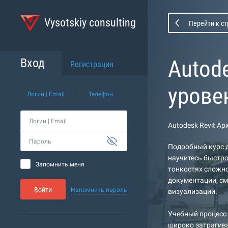
Vysotskiy consulting
Перейти к с
Autod
Вход
Регистрация
урове
Логин | Email
Телефон
Логин | Email
Autodesk Revit А
Пароль
Подробный курс д
научитесь быстро
Запомнить меня
тонкостях сложно
документации, см
Войти
Напомнить пароль
визуализации.
Учебный процесс 
широко затрагива