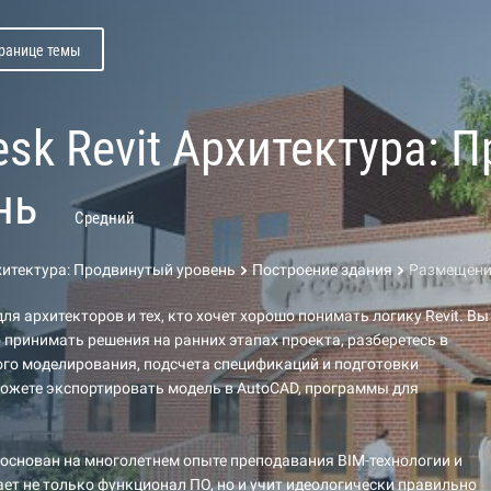
транице темы
esk Revit Архитектура: 
нь
Средний
рхитектура: Продвинутый уровень
Построение здания
Размещени
ля архитекторов и тех, кто хочет хорошо понимать логику Revit. Вы
 принимать решения на ранних этапах проекта, разберетесь в
го моделирования, подсчета спецификаций и подготовки
ожете экспортировать модель в AutoCAD, программы для
основан на многолетнем опыте преподавания BIM-технологии и
ет не только функционал ПО, но и учит идеологически правильно