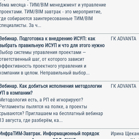
Тема месяца - ТИМ/BIM менеджмент и управление
проектами. ТИМ/BIM завтрак - это мероприятие,
где собираются заинтересованные ТИМ/BIM
специалисты. За ч...
Вебинар. Подготовка к внедрению ИСУП: как
ГК ADVANTA
выбрать правильную ИСУП и что для этого нужно
Выбор системы управления проектами —
ответственный шаг, от которого зависит
эффективность проектного управления и
компании в целом. Неправильный выбор...
Вебинар. Как добиться исполнения методологии
ГК ADVANTA
УП в компании?
Методология есть, а РП её игнорируют?
Регламенты пылятся на полке, а проекты
срываются? Приглашаем на бесплатный вебинар
13 августа, где разберём, ка...
ИнфраТИМ-Завтрак. Информационный порядок
Ирина Щекан