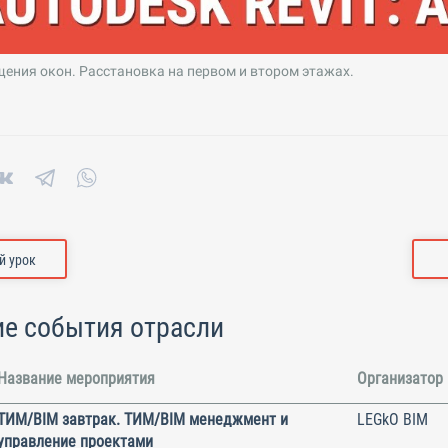
ния окон. Расстановка на первом и втором этажах.
 урок
е события отрасли
Название мероприятия
Организатор
ТИМ/BIM завтрак. ТИМ/BIM менеджмент и
LEGkO BIM
управление проектами