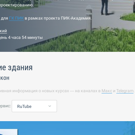
-проектированию.
н для
ГК ПИК
в рамках проекта ПИК-Академия.
кий
день 4 часа 54 минуты
ие здания
окон
ивная информация о новых курсах — на каналах в
Макс
и
Telegram
ервис:
RuTube