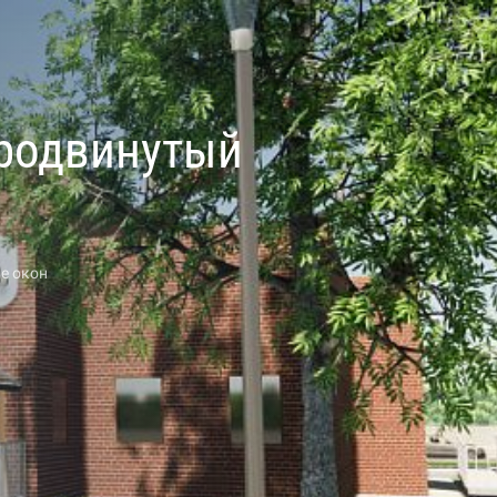
Продвинутый
е окон