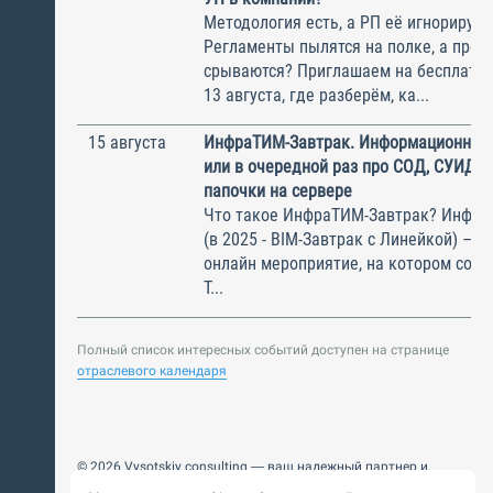
Методология есть, а РП её игнорирую
Регламенты пылятся на полке, а прое
срываются? Приглашаем на бесплатн
13 августа, где разберём, ка...
15 августа
ИнфраТИМ-Завтрак. Информационный
или в очередной раз про СОД, СУИД и
папочки на сервере
Что такое ИнфраТИМ-Завтрак? Инфра
(в 2025 - BIM-Завтрак с Линейкой) – э
онлайн мероприятие, на котором соби
Т...
Полный список интересных событий доступен на странице
отраслевого календаря
© 2026 Vysotskiy consulting — ваш надежный партнер и
интегратор