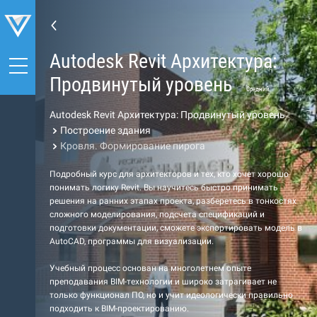
Autodesk Revit Архитектура:
Продвинутый уровень
Средний
Autodesk Revit Архитектура: Продвинутый уровень
Построение здания
Кровля. Формирование пирога
Подробный курс для архитекторов и тех, кто хочет хорошо
понимать логику Revit. Вы научитесь быстро принимать
решения на ранних этапах проекта, разберетесь в тонкостях
сложного моделирования, подсчета спецификаций и
подготовки документации, сможете экспортировать модель в
AutoCAD, программы для визуализации.
Учебный процесс основан на многолетнем опыте
преподавания BIM-технологии и широко затрагивает не
только функционал ПО, но и учит идеологически правильно
подходить к BIM-проектированию.