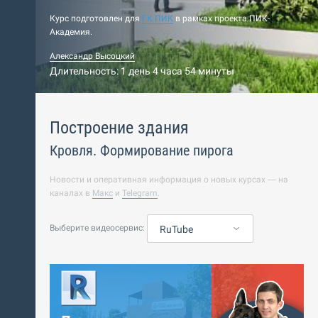
Курс подготовлен для
ГК ПИК
в рамках проекта ПИК-
Академия.
Александр Высоцкий
Длительность: 1 день 4 часа 54 минуты
Построение здания
Кровля. Формирование пирога
Новости и оперативная информация о новых курсах — на
каналах в
Макс
и
Telegram
.
Выберите видеосервис:
RuTube