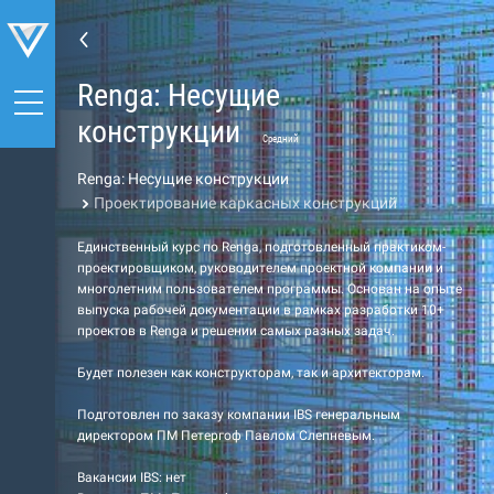
Renga: Несущие
конструкции
Средний
Renga: Несущие конструкции
Проектирование каркасных конструкций
Единственный курс по Renga, подготовленный практиком-
проектировщиком, руководителем проектной компании и
многолетним пользователем программы. Основан на опыте
выпуска рабочей документации в рамках разработки 10+
проектов в Renga и решении самых разных задач.
Будет полезен как конструкторам, так и архитекторам.
Подготовлен по заказу компании IBS генеральным
директором ПМ Петергоф Павлом Слепневым.
Вакансии IBS: нет