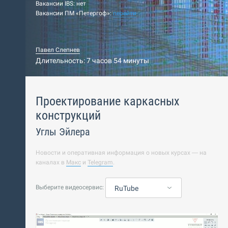
Вакансии IBS: нет
Вакансии ПМ «Петергоф»:
перейти
Павел Слепнев
Длительность: 7 часов 54 минуты
Проектирование каркасных
конструкций
Углы Эйлера
Новости и оперативная информация о новых курсах — на
каналах в
Макс
и
Telegram
.
Выберите видеосервис:
RuTube