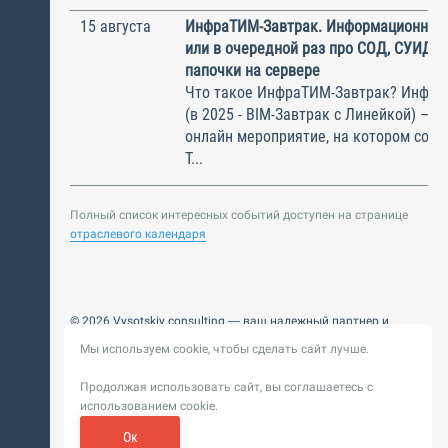
15 августа
ИнфраТИМ-Завтрак. Информационный
или в очередной раз про СОД, СУИД и
папочки на сервере
Что такое ИнфраТИМ-Завтрак? Инфра
(в 2025 - BIM-Завтрак с Линейкой) – э
онлайн мероприятие, на котором соби
Т...
Полный список интересных событий доступен на странице
отраслевого календаря
© 2026 Vysotskiy consulting — ваш надежный партнер и
интегратор
Мы используем cookie, чтобы сделать сайт лучше.
Цифровизация, BIM, ИИ. Внедряем и оптимизируем
технологии, ускоряем рост и системность бизнеса
Продолжая использовать сайт, вы соглашаетесь с
Пользовательское
Политика обработки персональных
использованием cookie.
соглашение
данных
Обновление от 14 ноября 2025. История
Ок