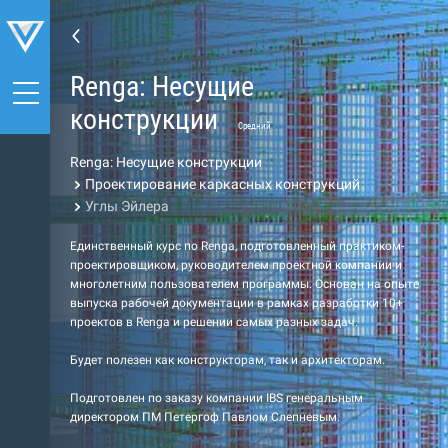
Renga: Несущие
конструкции
Средний
Renga: Несущие конструкции
Проектирование каркасных конструкций
Углы Эйлера
Единственный курс по Renga, подготовленный практиком-
проектировщиком, руководителем проектной компании и
многолетним пользователем программы. Основан на опыте
выпуска рабочей документации в рамках разработки 10+
проектов в Renga и решении самых разных задач.
Будет полезен как конструкторам, так и архитекторам.
Подготовлен по заказу компании IBS генеральным
директором ПМ Петергоф Павлом Слепневым.