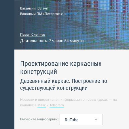
Вакансии IBS: нет
Вакансии ПМ «Петергоф»:
перейти
Павел Слепнев
Длительность: 7 часов 54 минуты
Проектирование каркасных
конструкций
Деревянный каркас. Построение по
существующей конструкции
Новости и оперативная информация о новых курсах — на
каналах в
Макс
и
Telegram
.
Выберите видеосервис:
RuTube