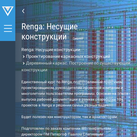
Renga: Несущие
конструкции
Средний
Renga: Несущие конструкции
Проектирование каркасных конструкций
Деревянный каркас. Построение по существующей
конструкции
Единственный курс по Renga, подготовленный практиком-
проектировщиком, руководителем проектной компании и
многолетним пользователем программы. Основан на опыте
выпуска рабочей документации в рамках разработки 10+
проектов в Renga и решении самых разных задач.
Будет полезен как конструкторам, так и архитекторам.
Подготовлен по заказу компании IBS генеральным
директором ПМ Петергоф Павлом Слепневым.