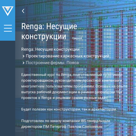
Renga: Несущие
конструкции
Средний
Renga: Несущие конструкции
Проектирование каркасных конструкций
Построение фермы. Пояса
Единственный курс по Renga, подготовленный практиком-
проектировщиком, руководителем проектной компании и
многолетним пользователем программы. Основан на опыте
выпуска рабочей документации в рамках разработки 10+
проектов в Renga и решении самых разных задач.
Будет полезен как конструкторам, так и архитекторам.
Подготовлен по заказу компании IBS генеральным
директором ПМ Петергоф Павлом Слепневым.