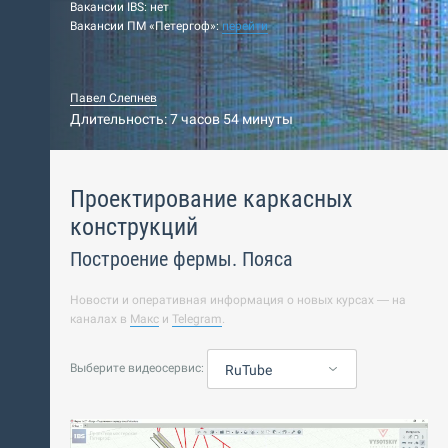
Вакансии IBS: нет
Вакансии ПМ «Петергоф»:
перейти
Павел Слепнев
Длительность: 7 часов 54 минуты
Проектирование каркасных
конструкций
Построение фермы. Пояса
Новости и оперативная информация о новых курсах — на
каналах в
Макс
и
Telegram
.
Выберите видеосервис:
RuTube