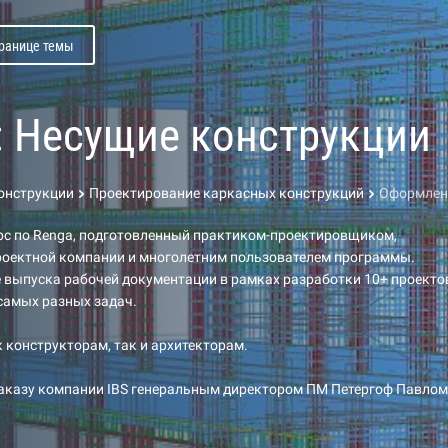
транице темы
: Несущие конструкции
конструкции
Проектирование каркасных конструкций
Оформлени
рс по Renga, подготовленный практиком-проектировщиком,
роектной компании и многолетним пользователем программы.
 выпуска рабочей документации в рамках разработки 10+ проекто
самых разных задач.
к конструкторам, так и архитекторам.
заказу компании IBS генеральным директором ПМ Петергоф Павлом