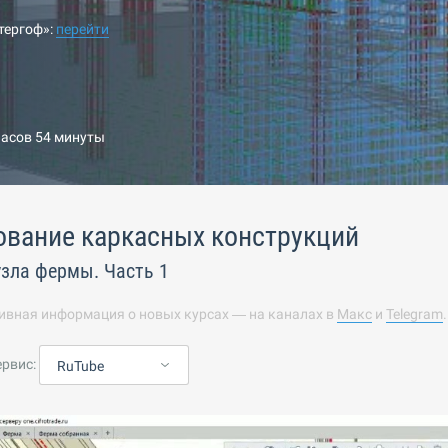
тергоф»:
перейти
часов 54 минуты
ование каркасных конструкций
зла фермы. Часть 1
ивная информация о новых курсах — на каналах в
Макс
и
Telegram
ервис:
RuTube