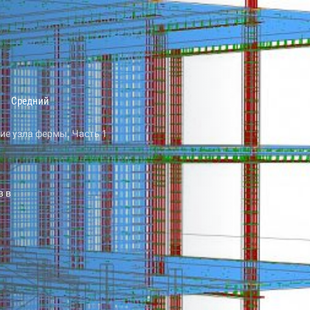
Средний
е узла фермы. Часть 1
в в