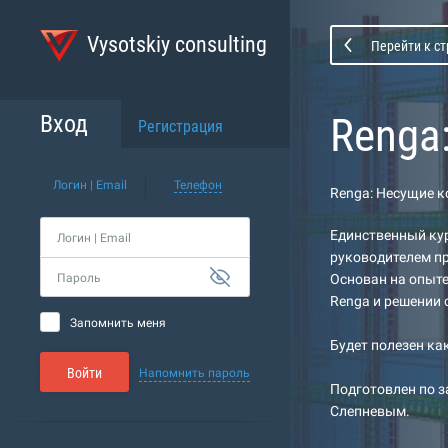
Vysotskiy consulting
Перейти к с
Renga
Вход
Регистрация
Логин | Email
Телефон
Renga: Несущие 
Единственный ку
Логин | Email
руководителем п
Пароль
Основан на опыте
Renga и решении 
Запомнить меня
Будет полезен ка
Войти
Напомнить пароль
Подготовлен по 
Слепневым.