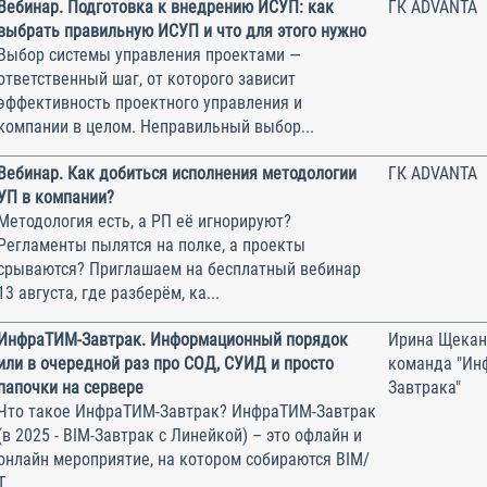
Вебинар. Подготовка к внедрению ИСУП: как
ГК ADVANTA
выбрать правильную ИСУП и что для этого нужно
Выбор системы управления проектами —
ответственный шаг, от которого зависит
эффективность проектного управления и
компании в целом. Неправильный выбор...
Вебинар. Как добиться исполнения методологии
ГК ADVANTA
УП в компании?
Методология есть, а РП её игнорируют?
Регламенты пылятся на полке, а проекты
срываются? Приглашаем на бесплатный вебинар
13 августа, где разберём, ка...
ИнфраТИМ-Завтрак. Информационный порядок
Ирина Щекан
или в очередной раз про СОД, СУИД и просто
команда "Ин
папочки на сервере
Завтрака"
Что такое ИнфраТИМ-Завтрак? ИнфраТИМ-Завтрак
(в 2025 - BIM-Завтрак с Линейкой) – это офлайн и
онлайн мероприятие, на котором собираются BIM/
Т...