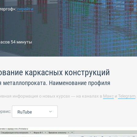
тергоф»:
перейти
часов 54 минуты
ование каркасных конструкций
 металлопроката. Наименование профиля
ивная информация о новых курсах — на каналах в
Макс
и
Telegram
ервис:
RuTube