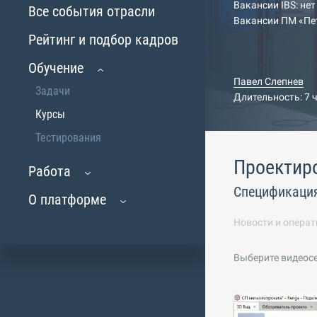
Вакансии IBS: нет
Все события отрасли
Вакансии ПМ «Пе
Рейтинг и подбор кадров
Обучение
Павел Слепнев
Задачи
Длительность: 7 
Курсы
Тестирования
Проектир
Работа
Спецификация
О платформе
Новости и операт
Выберите видеос