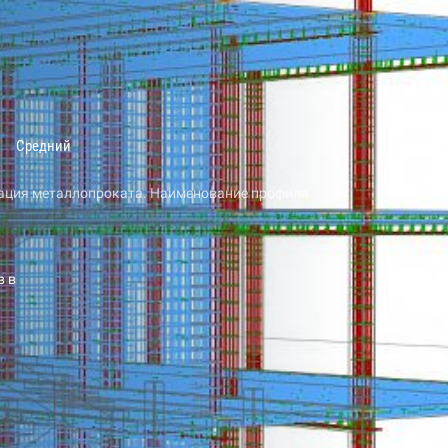
Средний
ация металлопроката. Наименование профиля
в в