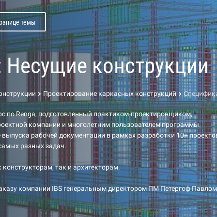
транице темы
: Несущие конструкции
конструкции
Проектирование каркасных конструкций
Специфик
рс по Renga, подготовленный практиком-проектировщиком,
роектной компании и многолетним пользователем программы.
 выпуска рабочей документации в рамках разработки 10+ проекто
самых разных задач.
к конструкторам, так и архитекторам.
заказу компании IBS генеральным директором ПМ Петергоф Павлом