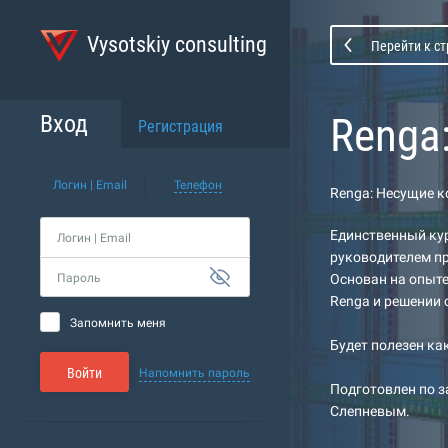
Vysotskiy consulting
Перейти к с
Renga
Вход
Регистрация
Логин | Email
Телефон
Renga: Несущие 
Единственный ку
Логин | Email
руководителем п
Пароль
Основан на опыте
Renga и решении 
Запомнить меня
Будет полезен ка
Войти
Напомнить пароль
Подготовлен по 
Слепневым.