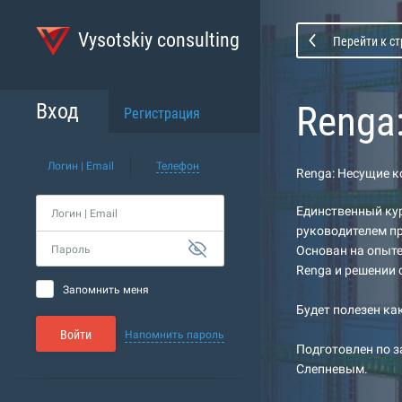
Vysotskiy consulting
Перейти к с
Renga
Вход
Регистрация
Логин | Email
Телефон
Renga: Несущие 
Единственный ку
Логин | Email
руководителем п
Пароль
Основан на опыте
Renga и решении 
Запомнить меня
Будет полезен ка
Войти
Напомнить пароль
Подготовлен по 
Слепневым.