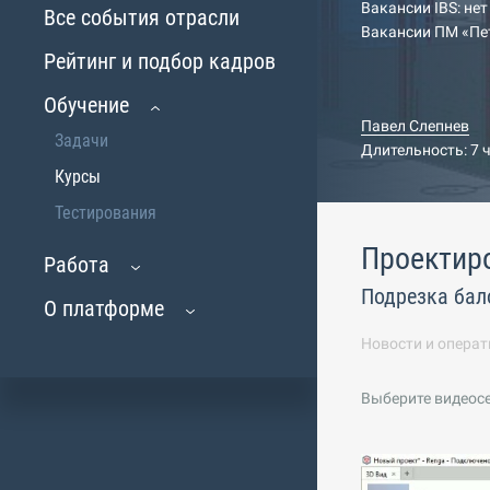
Вакансии IBS: нет
Все события отрасли
Вакансии ПМ «Пе
Рейтинг и подбор кадров
Обучение
Павел Слепнев
Задачи
Длительность: 7 
Курсы
Тестирования
Проектир
Работа
Подрезка бал
О платформе
Новости и операт
Выберите видеос