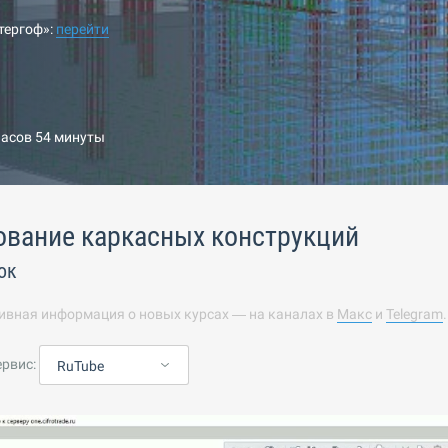
тергоф»:
перейти
часов 54 минуты
ование каркасных конструкций
ок
ивная информация о новых курсах — на каналах в
Макс
и
Telegram
ервис:
RuTube