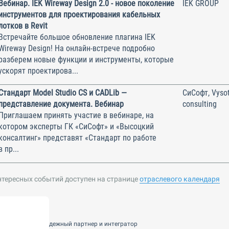
Вебинар. IEK Wireway Design 2.0 - новое поколение
IEK GROUP
инструментов для проектирования кабельных
лотков в Revit
Встречайте большое обновление плагина IEK
Wireway Design! На онлайн-встрече подробно
разберем новые функции и инструменты, которые
ускорят проектирова...
Стандарт Model Studio CS и CADLib —
СиСофт, Vysot
представление документа. Вебинар
consulting
Приглашаем принять участие в вебинаре, на
котором эксперты ГК «СиСофт» и «Высоцкий
консалтинг» представят «Стандарт по работе
в пр...
нтересных событий доступен на странице
отраслевого календаря
nsulting — ваш надежный партнер и интегратор