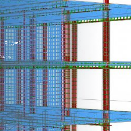
Средний
балок
в в