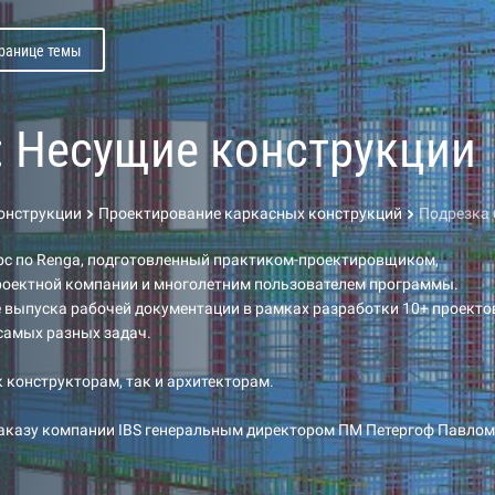
транице темы
: Несущие конструкции
конструкции
Проектирование каркасных конструкций
Подрезка 
рс по Renga, подготовленный практиком-проектировщиком,
роектной компании и многолетним пользователем программы.
 выпуска рабочей документации в рамках разработки 10+ проекто
самых разных задач.
к конструкторам, так и архитекторам.
заказу компании IBS генеральным директором ПМ Петергоф Павлом