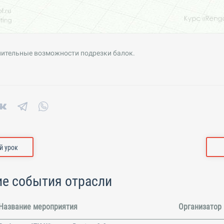
нительные возможности подрезки балок.
 урок
е события отрасли
Название мероприятия
Организатор