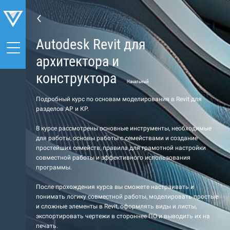
Autodesk Revit для
архитектора и
конструктора
Начальный
Подробный курс по основам моделирования в Revit для
разделов АР и КР.
В курсе рассмотрены основные инструменты, необходимые
для работы, основы работы с семействами и создание
простейших семейств, правила для грамотной настройки
совместной работы и эффективного использования
программы.
После прохождения курса вы сможете настраивать и
понимать логику совместной работы, моделировать простые
и сложные элементы в Revit, оформлять виды и листы,
экспортировать чертежи в стороннее ПО и выводить их на
печать.