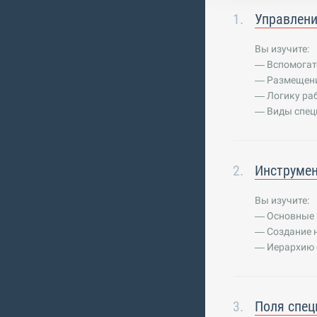
Управлени
Вы изучите:
— Вспомогат
— Размещени
— Логику ра
— Виды спец
Инструме
Вы изучите:
— Основные 
— Создание 
— Иерархию 
Поля спе