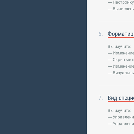
— Настройку
— Вычислени
Форматир
Вы изучите:
— Изменение
— Скрытые п
— Изменение
— Визуальны
Вид спец
Вы изучите:
— Управлени
— Управлени