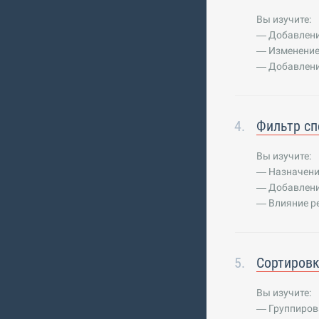
Вы изучите:
— Добавлени
— Изменение
— Добавлени
Фильтр с
Вы изучите:
— Назначени
— Добавлени
— Влияние р
Сортировк
Вы изучите:
— Группиров