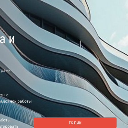
а и
трами
ты с
овместной работы
аботы,
ГК ПИК
ртировать