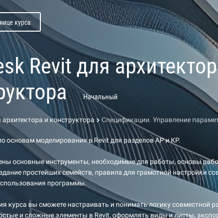
нице курса
sk Revit для архитектор
руктора
Начальный
я архитектора и конструктора
Спецификации. Управление параме
о основам моделирования в Revit для разделов АР и КР.
ены основные инструменты, необходимые для работы, основы рабо
здание простейших семейств, правила для грамотной настройки с
использования программы.
я курса вы сможете настраивать и понимать логику совместной р
стые и сложные элементы в Revit, оформлять виды и листы, экспо