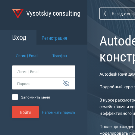
Vysotskiy consulting
Назад к стра
Autode
Вход
Регистрация
конст
Логин | Email
Телефон
Логин | Email
Autodesk Revit дл
Пароль
Подробный курс п
Запомнить меня
В курсе рассмотр
семействами и со
Войти
Напомнить пароль
и эффективного 
После прохождени
моделировать про