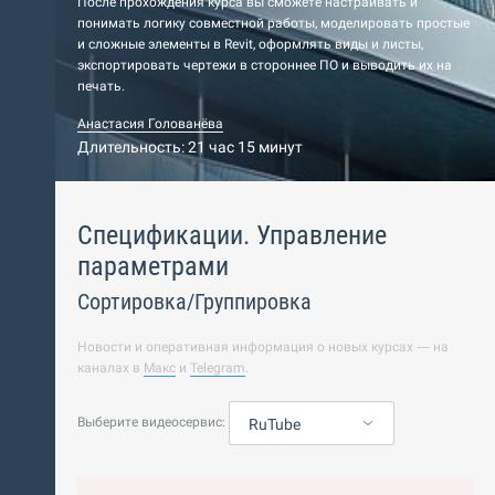
После прохождения курса вы сможете настраивать и
понимать логику совместной работы, моделировать простые
и сложные элементы в Revit, оформлять виды и листы,
экспортировать чертежи в стороннее ПО и выводить их на
печать.
Анастасия Голованёва
Длительность: 21 час 15 минут
Спецификации. Управление
параметрами
Сортировка/Группировка
Новости и оперативная информация о новых курсах — на
каналах в
Макс
и
Telegram
.
Выберите видеосервис:
RuTube