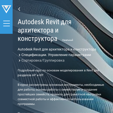
Autodesk Revit для
архитектора и
конструктора
Начальный
Autodesk Revit для архитектора и конструктора
Спецификации. Управление параметрами
Сортировка/Группировка
Подробный курс по основам моделирования в Revit для
разделов АР и КР.
В курсе рассмотрены основные инструменты, необходимые
для работы, основы работы с семействами и создание
простейших семейств, правила для грамотной настройки
совместной работы и эффективного использования
программы.