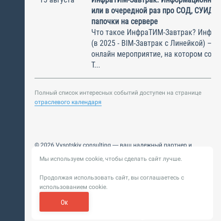
или в очередной раз про СОД, СУИД и
папочки на сервере
Что такое ИнфраТИМ-Завтрак? Инфра
(в 2025 - BIM-Завтрак с Линейкой) – э
онлайн мероприятие, на котором соби
Т...
Полный список интересных событий доступен на странице
отраслевого календаря
© 2026 Vysotskiy consulting — ваш надежный партнер и
интегратор
Мы используем cookie, чтобы сделать сайт лучше.
Цифровизация, BIM, ИИ. Внедряем и оптимизируем
технологии, ускоряем рост и системность бизнеса
Продолжая использовать сайт, вы соглашаетесь с
Пользовательское
Политика обработки персональных
использованием cookie.
соглашение
данных
Обновление от 14 ноября 2025. История
Ок
Сибирикс
Разработка сайта —
«
»