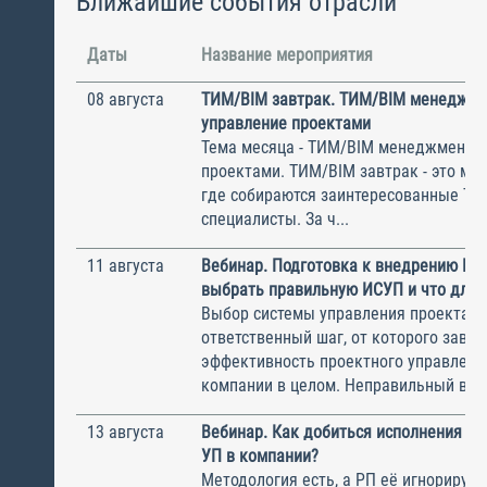
Ближайшие события отрасли
Даты
Название мероприятия
08 августа
ТИМ/BIM завтрак. ТИМ/BIM менеджме
управление проектами
Тема месяца - ТИМ/BIM менеджмент и
проектами. ТИМ/BIM завтрак - это ме
где собираются заинтересованные Т
специалисты. За ч...
11 августа
Вебинар. Подготовка к внедрению ИС
выбрать правильную ИСУП и что для 
Выбор системы управления проектам
ответственный шаг, от которого завис
эффективность проектного управлени
компании в целом. Неправильный выбо
13 августа
Вебинар. Как добиться исполнения м
УП в компании?
Методология есть, а РП её игнорирую