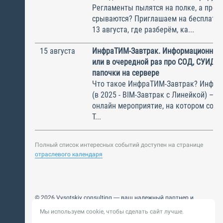
Регламенты пылятся на полке, а прое
срываются? Приглашаем на бесплатн
13 августа, где разберём, ка...
15 августа
ИнфраТИМ-Завтрак. Информационный
или в очередной раз про СОД, СУИД и
папочки на сервере
Что такое ИнфраТИМ-Завтрак? Инфра
(в 2025 - BIM-Завтрак с Линейкой) – э
онлайн мероприятие, на котором соби
Т...
Полный список интересных событий доступен на странице
отраслевого календаря
© 2026 Vysotskiy consulting — ваш надежный партнер и
интегратор
Мы используем cookie, чтобы сделать сайт лучше.
Цифровизация, BIM, ИИ. Внедряем и оптимизируем
технологии, ускоряем рост и системность бизнеса