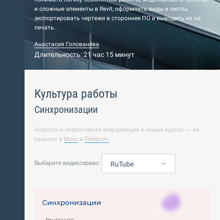
и сложные элементы в Revit, оформлять виды и листы,
экспортировать чертежи в стороннее ПО и выводить их на
печать.
Анастасия Голованёва
Длительность: 21 час 15 минут
Культура работы
Синхронизации
Новости и оперативная информация о новых курсах — на
каналах в
Макс
и
Telegram
.
Выберите видеосервис:
RuTube