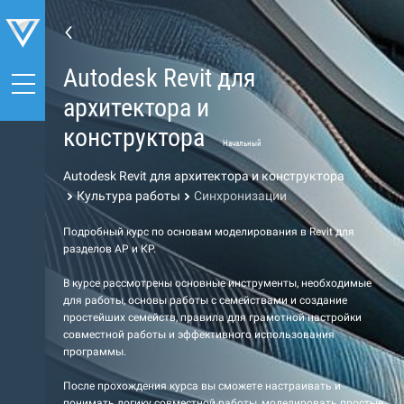
Autodesk Revit для
архитектора и
конструктора
Начальный
Autodesk Revit для архитектора и конструктора
Культура работы
Синхронизации
Подробный курс по основам моделирования в Revit для
разделов АР и КР.
В курсе рассмотрены основные инструменты, необходимые
для работы, основы работы с семействами и создание
простейших семейств, правила для грамотной настройки
совместной работы и эффективного использования
программы.
После прохождения курса вы сможете настраивать и
понимать логику совместной работы, моделировать простые