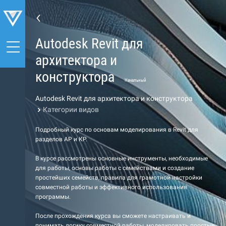
Autodesk Revit для
архитектора и
конструктора
Начальный
Autodesk Revit для архитектора и конструктора
Категории видов
Подробный курс по основам моделирования в Revit для
разделов АР и КР.
В курсе рассмотрены основные инструменты, необходимые
для работы, основы работы с семействами и создание
простейших семейств, правила для грамотной настройки
совместной работы и эффективного использования
программы.
После прохождения курса вы сможете настраивать и
понимать логику совместной работы, моделировать простые