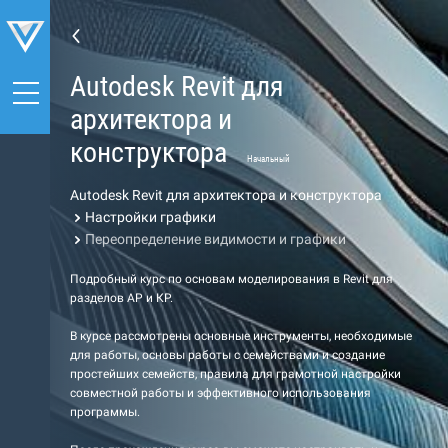
Autodesk Revit для
архитектора и
конструктора
Начальный
Autodesk Revit для архитектора и конструктора
Настройки графики
Переопределение видимости и графики
Подробный курс по основам моделирования в Revit для
разделов АР и КР.
В курсе рассмотрены основные инструменты, необходимые
для работы, основы работы с семействами и создание
простейших семейств, правила для грамотной настройки
совместной работы и эффективного использования
программы.