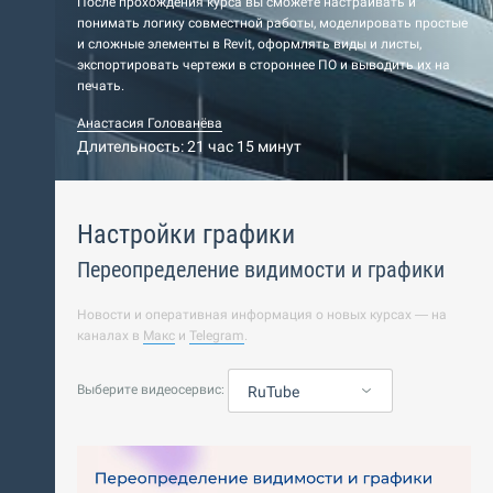
После прохождения курса вы сможете настраивать и
понимать логику совместной работы, моделировать простые
и сложные элементы в Revit, оформлять виды и листы,
экспортировать чертежи в стороннее ПО и выводить их на
печать.
Анастасия Голованёва
Длительность: 21 час 15 минут
Настройки графики
Переопределение видимости и графики
Новости и оперативная информация о новых курсах — на
каналах в
Макс
и
Telegram
.
Выберите видеосервис:
RuTube