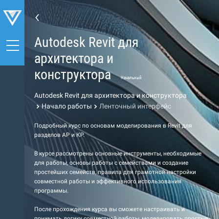
Autodesk Revit для
архитектора и
конструктора
Начальный
Autodesk Revit для архитектора и конструктора
Начало работы
Ленточный интерфейс
Подробный курс по основам моделирования в Revit для
разделов АР и КР.
В курсе рассмотрены основные инструменты, необходимые
для работы, основы работы с семействами и создание
простейших семейств, правила для грамотной настройки
совместной работы и эффективного использования
программы.
После прохождения курса вы сможете настраивать и
понимать логику совместной работы, моделировать простые