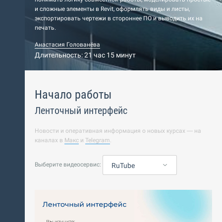
и сложные элементы в Revit, оформлять виды и листы,
экспортировать чертежи в стороннее ПО и выводить их на
печать.
Анастасия Голованёва
Длительность: 21 час 15 минут
Начало работы
Ленточный интерфейс
Новости и оперативная информация о новых курсах — на
каналах в
Макс
и
Telegram
.
Выберите видеосервис:
RuTube