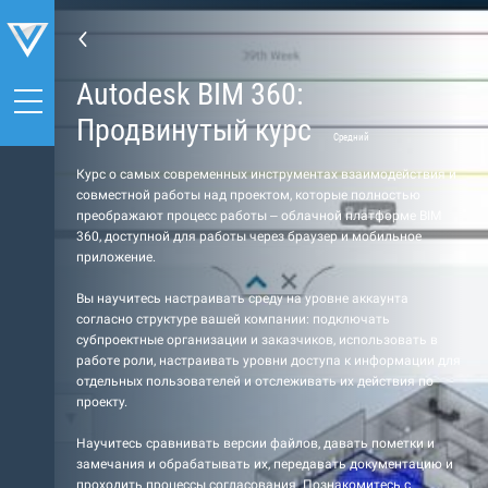
Autodesk BIM 360:
Продвинутый курс
Средний
Курс о самых современных инструментах взаимодействия и
совместной работы над проектом, которые полностью
преображают процесс работы – облачной платформе BIM
360, доступной для работы через браузер и мобильное
приложение.
Вы научитесь настраивать среду на уровне аккаунта
согласно структуре вашей компании: подключать
субпроектные организации и заказчиков, использовать в
работе роли, настраивать уровни доступа к информации для
отдельных пользователей и отслеживать их действия по
проекту.
Научитесь сравнивать версии файлов, давать пометки и
замечания и обрабатывать их, передавать документацию и
проходить процессы согласования. Познакомитесь с