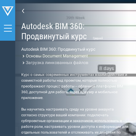
Autodesk BIM 360:
Продвинутый курс
Средний
Autodesk BIM 360: Продвинутый курс
Основы Document Management
Загрузка линкованных файлов
Курс о самых современных инструментах взаимодействия и
совместной работы над проектом, которые полностью
преображают процесс работы – облачной платформе BIM
360, доступной для работы через браузер и мобильное
приложение.
Вы научитесь настраивать среду на уровне аккаунта
согласно структуре вашей компании: подключать
субпроектные организации и заказчиков, использовать в
работе роли, настраивать уровни доступа к информации для
отдельных пользователей и отслеживать их действия по