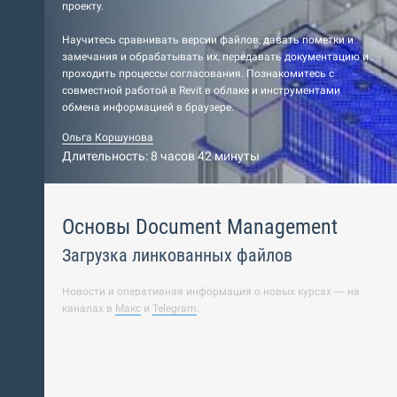
проекту.
Научитесь сравнивать версии файлов, давать пометки и
замечания и обрабатывать их, передавать документацию и
проходить процессы согласования. Познакомитесь с
совместной работой в Revit в облаке и инструментами
обмена информацией в браузере.
Ольга Коршунова
Длительность: 8 часов 42 минуты
Основы Document Management
Загрузка линкованных файлов
Новости и оперативная информация о новых курсах — на
каналах в
Макс
и
Telegram
.