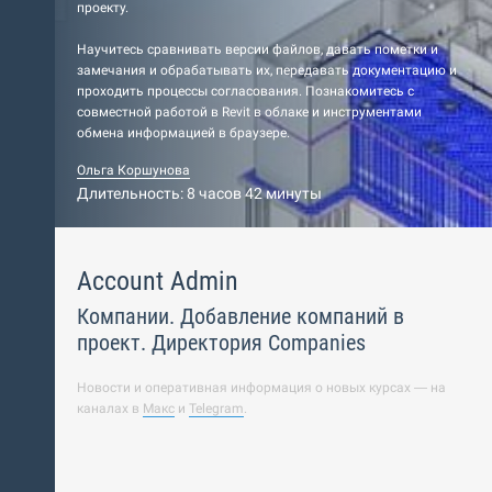
проекту.
Научитесь сравнивать версии файлов, давать пометки и
замечания и обрабатывать их, передавать документацию и
проходить процессы согласования. Познакомитесь с
совместной работой в Revit в облаке и инструментами
обмена информацией в браузере.
Ольга Коршунова
Длительность: 8 часов 42 минуты
Account Admin
Компании. Добавление компаний в
проект. Директория Companies
Новости и оперативная информация о новых курсах — на
каналах в
Макс
и
Telegram
.