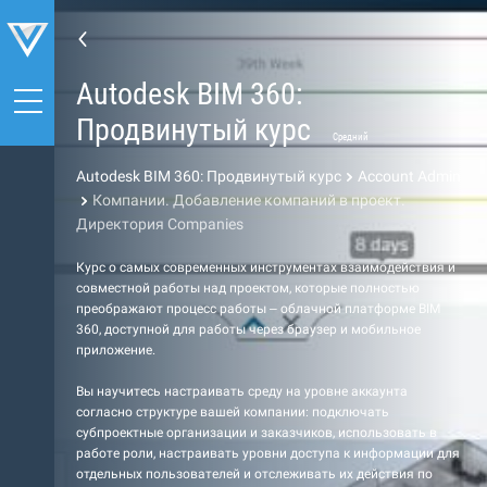
Autodesk BIM 360:
Продвинутый курс
Средний
Autodesk BIM 360: Продвинутый курс
Account Admin
Компании. Добавление компаний в проект.
Директория Companies
Курс о самых современных инструментах взаимодействия и
совместной работы над проектом, которые полностью
преображают процесс работы – облачной платформе BIM
360, доступной для работы через браузер и мобильное
приложение.
Вы научитесь настраивать среду на уровне аккаунта
согласно структуре вашей компании: подключать
субпроектные организации и заказчиков, использовать в
работе роли, настраивать уровни доступа к информации для
отдельных пользователей и отслеживать их действия по