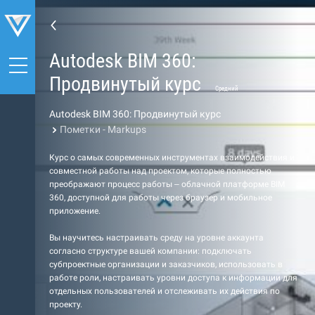
Autodesk BIM 360:
Продвинутый курс
Средний
Autodesk BIM 360: Продвинутый курс
Пометки - Markups
Курс о самых современных инструментах взаимодействия и
совместной работы над проектом, которые полностью
преображают процесс работы – облачной платформе BIM
360, доступной для работы через браузер и мобильное
приложение.
Вы научитесь настраивать среду на уровне аккаунта
согласно структуре вашей компании: подключать
субпроектные организации и заказчиков, использовать в
работе роли, настраивать уровни доступа к информации для
отдельных пользователей и отслеживать их действия по
проекту.