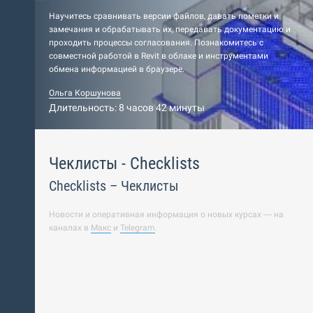
Научитесь сравнивать версии файлов, давать пометки и
замечания и обрабатывать их, передавать документацию и
проходить процессы согласования. Познакомитесь с
совместной работой в Revit в облаке и инструментами
обмена информацией в браузере.
Ольга Коршунова
Длительность: 8 часов 42 минуты
Чеклисты - Checklists
Checklists – Чеклисты
Новости и оперативная информация о новых курсах — на
каналах в
Макс
и
Telegram
.