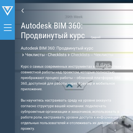
Autodesk BIM 360:
Продвинутый курс
Средний
Autodesk BIM 360: Продвинутый курс
Чеклисты - Checklists
Checklists – Чеклисты
Курс о самых современных инструментах взаимодействия и
совместной работы над проектом, которые полностью
преображают процесс работы – облачной платформе BIM
360, доступной для работы через браузер и мобильное
приложение.
Вы научитесь настраивать среду на уровне аккаунта
согласно структуре вашей компании: подключать
субпроектные организации и заказчиков, использовать в
работе роли, настраивать уровни доступа к информации для
отдельных пользователей и отслеживать их действия по
проекту.