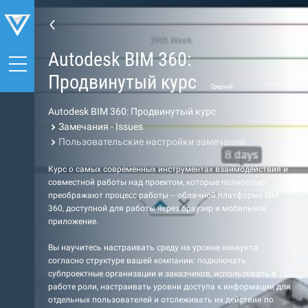
Autodesk BIM 360:
Продвинутый курс
Средний
Autodesk BIM 360: Продвинутый курс
Замечания - Issues
Пользовательские настройки замечаний
Курс о самых современных инструментах взаимодействия и
совместной работы над проектом, которые полностью
преображают процесс работы – облачной платформе BIM
360, доступной для работы через браузер и мобильное
приложение.
Вы научитесь настраивать среду на уровне аккаунта
согласно структуре вашей компании: подключать
субпроектные организации и заказчиков, использовать в
работе роли, настраивать уровни доступа к информации для
отдельных пользователей и отслеживать их действия по