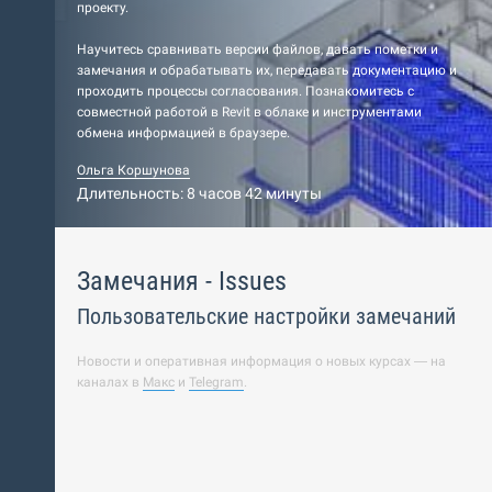
проекту.
Научитесь сравнивать версии файлов, давать пометки и
замечания и обрабатывать их, передавать документацию и
проходить процессы согласования. Познакомитесь с
совместной работой в Revit в облаке и инструментами
обмена информацией в браузере.
Ольга Коршунова
Длительность: 8 часов 42 минуты
Замечания - Issues
Пользовательские настройки замечаний
Новости и оперативная информация о новых курсах — на
каналах в
Макс
и
Telegram
.