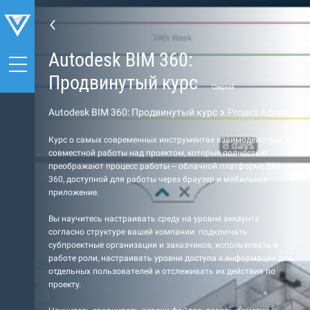
Autodesk BIM 360:
Продвинутый курс
Средний
Autodesk BIM 360: Продвинутый курс
Project Admin
Курс о самых современных инструментах взаимодействия и
совместной работы над проектом, которые полностью
преображают процесс работы – облачной платформе BIM
360, доступной для работы через браузер и мобильное
приложение.
Вы научитесь настраивать среду на уровне аккаунта
согласно структуре вашей компании: подключать
субпроектные организации и заказчиков, использовать в
работе роли, настраивать уровни доступа к информации для
отдельных пользователей и отслеживать их действия по
проекту.