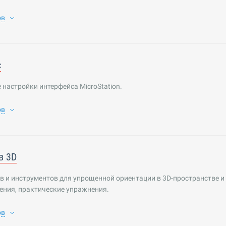
ов
с
настройки интерфейса MicroStation.
ов
в 3D
в и инструментов для упрощенной ориентации в 3D-пространстве и
ения, практические упражнения.
ов