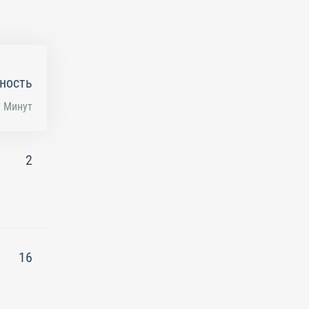
ность
Минут
2
16