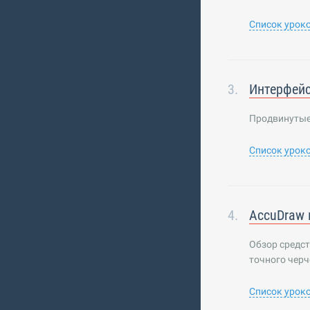
Список урок
Интерфей
Продвинутые 
Список урок
AccuDraw 
Обзор средст
точного черч
Список урок