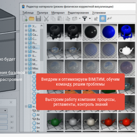
но будет
ания базовой
, растровые
Внедрим и оптимизируем BIM|ТИМ, обучим
команду, решим проблемы
Выстроим работу компании: процессы,
регламенты, контроль знаний