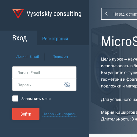
Vysotskiy consulting
Назад к спис
MicroS
Вход
Регистрация
Логин | Email
Телефон
Цель курса – нау
использовать в б
Вы узнаете о фун
Логин | Email
геометрии и фраг
Пароль
подложки и мате
Запомнить меня
Для успешного из
Мария Каширгов
Войти
Напомнить пароль
Длительность: 3 