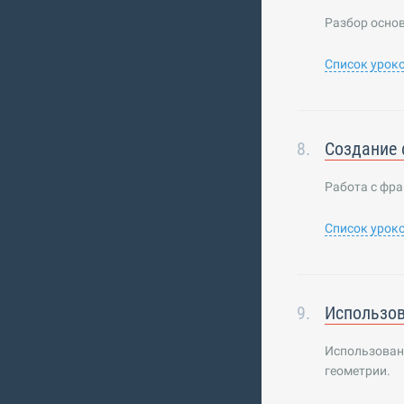
Разбор осно
Список урок
Создание
Работа с фр
Список урок
Использо
Использован
геометрии.