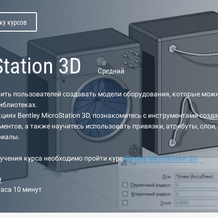
ку курсов
tation 3D
Средний
чить пользователей создавать модели оборудования, которые мож
иблиотеках.
кциях Bentley MicroStation 3D, познакомитесь с инструментами созд
ментов, а также научитесь использовать привязки, атрибуты, слои
риалы.
учения курса необходимо пройти курс
Bentley MicroStation
2D
а
часа 10 минут