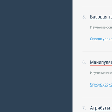
Базовая г
Изучение осн
Список урок
Манипуляц
Изучение инс
Список урок
Атрибуты 