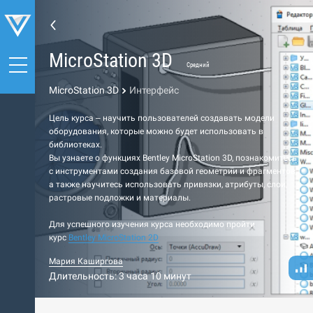
MicroStation 3D
Средний
MicroStation 3D
Интерфейс
Цель курса – научить пользователей создавать модели
оборудования, которые можно будет использовать в
библиотеках.
Вы узнаете о функциях Bentley MicroStation 3D, познакомитесь
с инструментами создания базовой геометрии и фрагментов,
а также научитесь использовать привязки, атрибуты, слои,
растровые подложки и материалы.
Для успешного изучения курса необходимо пройти
курс
Bentley MicroStation
2D
Мария Каширгова
Длительность: 3 часа 10 минут