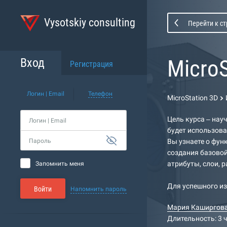
Vysotskiy consulting
Перейти к с
MicroS
Вход
Регистрация
Логин | Email
Телефон
MicroStation 3D
Цель курса – нау
Логин | Email
будет использова
Пароль
Вы узнаете о функ
создания базовой
атрибуты, слои, 
Запомнить меня
Для успешного из
Войти
Напомнить пароль
Мария Каширгов
Длительность: 3 