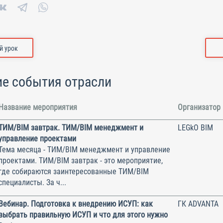
 урок
е события отрасли
Название мероприятия
Организатор
ТИМ/BIM завтрак. ТИМ/BIM менеджмент и
LEGkO BIM
управление проектами
Тема месяца - ТИМ/BIM менеджмент и управление
проектами. ТИМ/BIM завтрак - это мероприятие,
где собираются заинтересованные ТИМ/BIM
специалисты. За ч...
Вебинар. Подготовка к внедрению ИСУП: как
ГК ADVANTA
выбрать правильную ИСУП и что для этого нужно