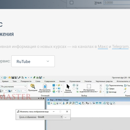
с
жения
ивная информация о новых курсах — на каналах в
Макс
и
Telegram
ервис:
RuTube