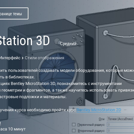
транице темы
tation 3D
Средний
Интерфейс
Стили отображения
чить пользователей создавать модели оборудования, которые мож
ть в библиотеках.
циях Bentley MicroStation 3D, познакомитесь с инструментами
 геометрии и фрагментов, а также научитесь использовать привязк
растровые подложки и материалы.
учения курса необходимо пройти курс
Bentley MicroStation
2D
а
часа 10 минут