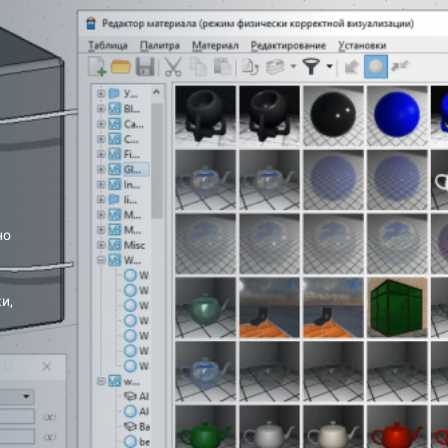
но
и,