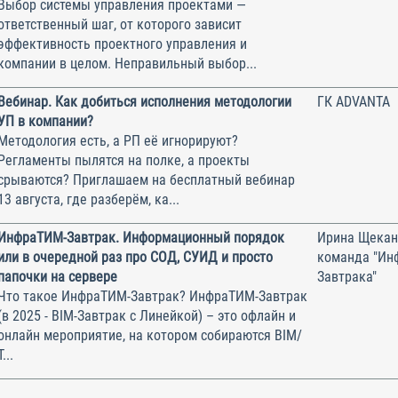
Выбор системы управления проектами —
ответственный шаг, от которого зависит
эффективность проектного управления и
компании в целом. Неправильный выбор...
Вебинар. Как добиться исполнения методологии
ГК ADVANTA
УП в компании?
Методология есть, а РП её игнорируют?
Регламенты пылятся на полке, а проекты
срываются? Приглашаем на бесплатный вебинар
13 августа, где разберём, ка...
ИнфраТИМ-Завтрак. Информационный порядок
Ирина Щекан
или в очередной раз про СОД, СУИД и просто
команда "Ин
папочки на сервере
Завтрака"
Что такое ИнфраТИМ-Завтрак? ИнфраТИМ-Завтрак
(в 2025 - BIM-Завтрак с Линейкой) – это офлайн и
онлайн мероприятие, на котором собираются BIM/
Т...