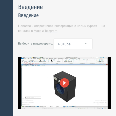
Введение
Введение
Новости и оперативная информация о новых курсах — на
каналах в
Макс
и
Telegram
.
Выберите видеосервис:
RuTube