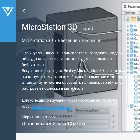
MicroStation 3D
Средний
MicroStation 3D
Введение
Введение
Цель курса – научить пользователей создавать модели
оборудования, которые можно будет использовать в
библиотеках.
Вы узнаете о функциях Bentley MicroStation 3D, познакомитесь
с инструментами создания базовой геометрии и фрагментов,
а также научитесь использовать привязки, атрибуты, слои,
растровые подложки и материалы.
Для успешного изучения курса необходимо пройти
курс
Bentley MicroStation
2D
Мария Каширгова
Длительность: 3 часа 10 минут