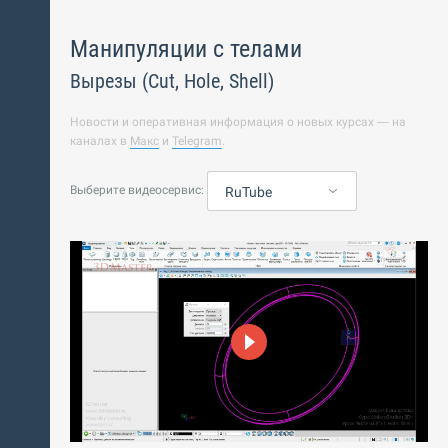
Манипуляции с телами
Вырезы (Cut, Hole, Shell)
Новости и оперативная информация о новых курсах — на
каналах в
Макс
и
Telegram
.
Выберите видеосервис:
RuTube