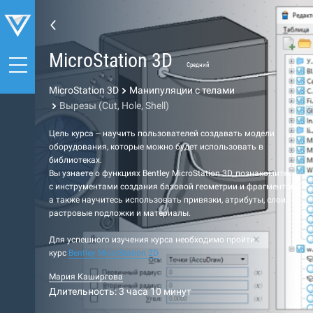
MicroStation 3D
Средний
MicroStation 3D
Манипуляции с телами
Вырезы (Cut, Hole, Shell)
Цель курса – научить пользователей создавать модели
оборудования, которые можно будет использовать в
библиотеках.
Вы узнаете о функциях Bentley MicroStation 3D, познакомитесь
с инструментами создания базовой геометрии и фрагментов,
а также научитесь использовать привязки, атрибуты, слои,
растровые подложки и материалы.
Для успешного изучения курса необходимо пройти
курс
Bentley MicroStation
2D
Мария Каширгова
Длительность: 3 часа 10 минут