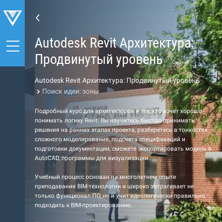
Autodesk Revit Архитектура:
Продвинутый уровень
Средний
Autodesk Revit Архитектура: Продвинутый уровень
Поиск идеи: зоны
Подробный курс для архитекторов и тех, кто хочет хорошо
понимать логику Revit. Вы научитесь быстро принимать
решения на ранних этапах проекта, разберетесь в тонкостях
сложного моделирования, подсчета спецификаций и
подготовки документации, сможете экспортировать модель в
AutoCAD, программы для визуализации.
Учебный процесс основан на многолетнем опыте
преподавания BIM-технологии и широко затрагивает не
только функционал ПО, но и учит идеологически правильно
подходить к BIM-проектированию.