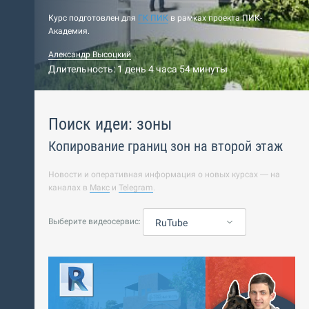
Курс подготовлен для
ГК ПИК
в рамках проекта ПИК-
Академия.
Александр Высоцкий
Длительность: 1 день 4 часа 54 минуты
Поиск идеи: зоны
Копирование границ зон на второй этаж
Новости и оперативная информация о новых курсах — на
каналах в
Макс
и
Telegram
.
Выберите видеосервис:
RuTube