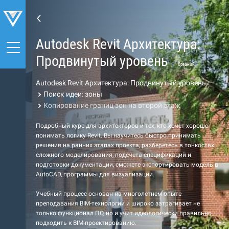
Autodesk Revit Архитектура:
Продвинутый уровень
Средний
Autodesk Revit Архитектура: Продвинутый уровень
Поиск идеи: зоны
Копирование границ зон на второй этаж
Подробный курс для архитекторов и тех, кто хочет хорошо
понимать логику Revit. Вы научитесь быстро принимать
решения на ранних этапах проекта, разберетесь в тонкостях
сложного моделирования, подсчета спецификаций и
подготовки документации, сможете экспортировать модель в
AutoCAD, программы для визуализации.
Учебный процесс основан на многолетнем опыте
преподавания BIM-технологии и широко затрагивает не
только функционал ПО, но и учит идеологически правильно
подходить к BIM-проектированию.