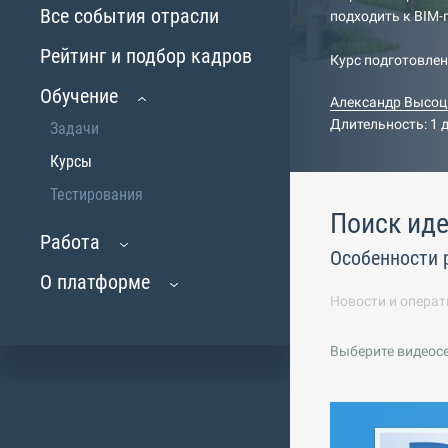
Все события отрасли
подходить к BIM
Рейтинг и подбор кадров
Курс подготовле
Обучение
Александр Высоц
Длительность: 1 
Задачи
Курсы
Тестирования
Поиск иде
Работа
Особенности 
О платформе
Новости и операт
Выберите видеос