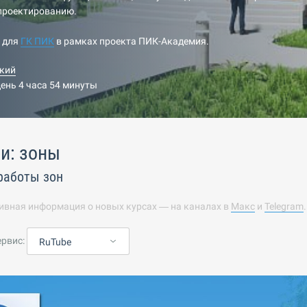
-проектированию.
н для
ГК ПИК
в рамках проекта ПИК-Академия.
кий
день 4 часа 54 минуты
и: зоны
работы зон
ивная информация о новых курсах — на каналах в
Макс
и
Telegram
ервис:
RuTube