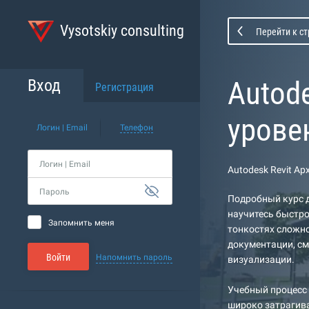
Vysotskiy consulting
Перейти к с
Autod
Вход
Регистрация
урове
Логин | Email
Телефон
Логин | Email
Autodesk Revit А
Пароль
Подробный курс д
научитесь быстро
Запомнить меня
тонкостях сложно
документации, см
Войти
Напомнить пароль
визуализации.
Учебный процесс 
широко затрагива