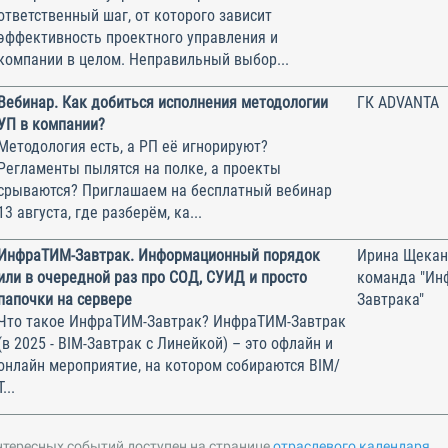
ответственный шаг, от которого зависит
эффективность проектного управления и
компании в целом. Неправильный выбор...
Вебинар. Как добиться исполнения методологии
ГК ADVANTA
УП в компании?
Методология есть, а РП её игнорируют?
Регламенты пылятся на полке, а проекты
срываются? Приглашаем на бесплатный вебинар
13 августа, где разберём, ка...
ИнфраТИМ-Завтрак. Информационный порядок
Ирина Щекан
или в очередной раз про СОД, СУИД и просто
команда "Ин
папочки на сервере
Завтрака"
Что такое ИнфраТИМ-Завтрак? ИнфраТИМ-Завтрак
(в 2025 - BIM-Завтрак с Линейкой) – это офлайн и
онлайн мероприятие, на котором собираются BIM/
Т...
нтересных событий доступен на странице
отраслевого календаря