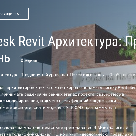
транице темы
esk Revit Архитектура: 
нь
Средний
рхитектура: Продвинутый уровень
Поиск идеи: зоны
Особенности
ля архитекторов и тех, кто хочет хорошо понимать логику Revit. Вы
 принимать решения на ранних этапах проекта, разберетесь в
го моделирования, подсчета спецификаций и подготовки
ожете экспортировать модель в AutoCAD, программы для
основан на многолетнем опыте преподавания BIM-технологии и
ет не только функционал ПО, но и учит идеологически правильно