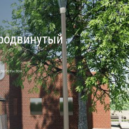
Продвинутый
 работы зон