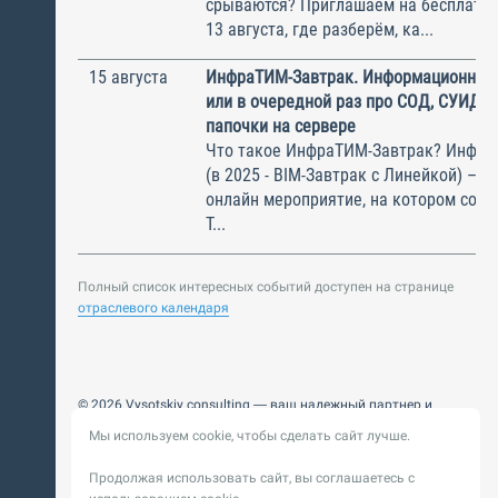
срываются? Приглашаем на бесплатн
13 августа, где разберём, ка...
15 августа
ИнфраТИМ-Завтрак. Информационный
или в очередной раз про СОД, СУИД и
папочки на сервере
Что такое ИнфраТИМ-Завтрак? Инфра
(в 2025 - BIM-Завтрак с Линейкой) – э
онлайн мероприятие, на котором соби
Т...
Полный список интересных событий доступен на странице
отраслевого календаря
© 2026 Vysotskiy consulting — ваш надежный партнер и
интегратор
Мы используем cookie, чтобы сделать сайт лучше.
Цифровизация, BIM, ИИ. Внедряем и оптимизируем
технологии, ускоряем рост и системность бизнеса
Продолжая использовать сайт, вы соглашаетесь с
Пользовательское
Политика обработки персональных