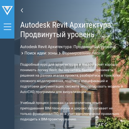
Autodesk Revit Архитектура:
Продвинутый уровень
Средний
Autodesk Revit Архитектура: Продвинутый уровень
Поиск идеи: зоны
Формирование листов
Подробный курс для архитекторов и тех, кто хочет хорошо
понимать логику Revit. Вы научитесь быстро принимать
решения на ранних этапах проекта, разберетесь в тонкостях
сложного моделирования, подсчета спецификаций и
подготовки документации, сможете экспортировать модель в
AutoCAD, программы для визуализации.
Учебный процесс основан на многолетнем опыте
преподавания BIM-технологии и широко затрагивает не
только функционал ПО, но и учит идеологически правильно
подходить к BIM-проектированию.