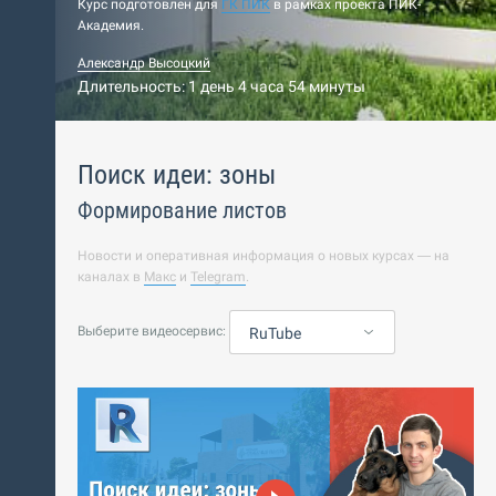
Курс подготовлен для
ГК ПИК
в рамках проекта ПИК-
Академия.
Александр Высоцкий
Длительность: 1 день 4 часа 54 минуты
Поиск идеи: зоны
Формирование листов
Новости и оперативная информация о новых курсах — на
каналах в
Макс
и
Telegram
.
Выберите видеосервис:
RuTube