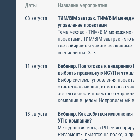
Даты
Название мероприятия
08 августа
ТИМ/BIM завтрак. ТИМ/BIM менеджме
управление проектами
Тема месяца - ТИМ/BIM менеджмент и
проектами. ТИМ/BIM завтрак - это ме
где собираются заинтересованные Т
специалисты. За ч...
11 августа
Вебинар. Подготовка к внедрению ИС
выбрать правильную ИСУП и что для 
Выбор системы управления проектам
ответственный шаг, от которого завис
эффективность проектного управлени
компании в целом. Неправильный выбо
13 августа
Вебинар. Как добиться исполнения м
УП в компании?
Методология есть, а РП её игнорирую
Регламенты пылятся на полке, а прое