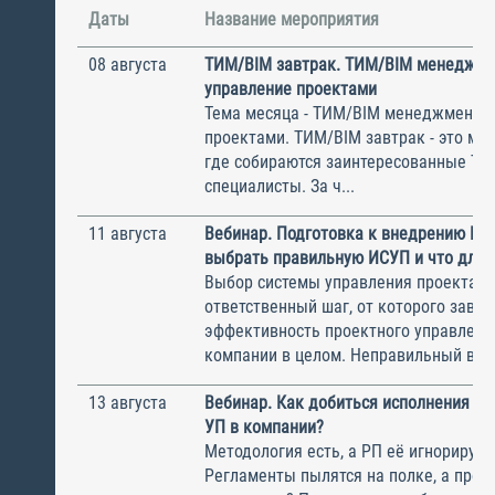
Даты
Название мероприятия
08 августа
ТИМ/BIM завтрак. ТИМ/BIM менеджме
управление проектами
Тема месяца - ТИМ/BIM менеджмент и
проектами. ТИМ/BIM завтрак - это ме
где собираются заинтересованные Т
специалисты. За ч...
11 августа
Вебинар. Подготовка к внедрению ИС
выбрать правильную ИСУП и что для 
Выбор системы управления проектам
ответственный шаг, от которого завис
эффективность проектного управлени
компании в целом. Неправильный выбо
13 августа
Вебинар. Как добиться исполнения м
УП в компании?
Методология есть, а РП её игнорирую
Регламенты пылятся на полке, а прое