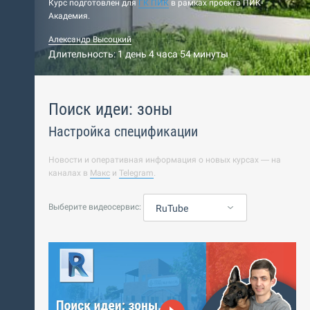
Курс подготовлен для
ГК ПИК
в рамках проекта ПИК-
Академия.
Александр Высоцкий
Длительность: 1 день 4 часа 54 минуты
Поиск идеи: зоны
Настройка спецификации
Новости и оперативная информация о новых курсах — на
каналах в
Макс
и
Telegram
.
Выберите видеосервис:
RuTube