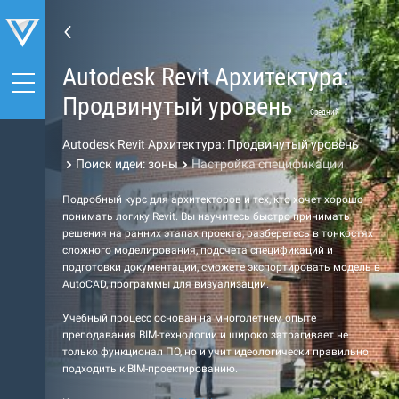
Autodesk Revit Архитектура:
Продвинутый уровень
Средний
Autodesk Revit Архитектура: Продвинутый уровень
Поиск идеи: зоны
Настройка спецификации
Подробный курс для архитекторов и тех, кто хочет хорошо
понимать логику Revit. Вы научитесь быстро принимать
решения на ранних этапах проекта, разберетесь в тонкостях
сложного моделирования, подсчета спецификаций и
подготовки документации, сможете экспортировать модель в
AutoCAD, программы для визуализации.
Учебный процесс основан на многолетнем опыте
преподавания BIM-технологии и широко затрагивает не
только функционал ПО, но и учит идеологически правильно
подходить к BIM-проектированию.