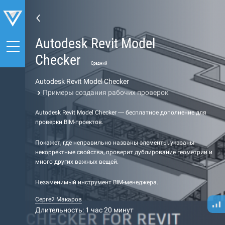
Autodesk Revit Model
Checker
Средний
Autodesk Revit Model Checker
Примеры создания рабочих проверок
Autodesk Revit Model Checker — бесплатное дополнение для
проверки BIM-проектов.
Покажет, где неправильно названы элементы, указаны
некорректные свойства, проверит дублирование геометрии и
много других важных вещей.
Незаменимый инструмент BIM-менеджера.
Сергей Макаров
Длительность: 1 час 20 минут