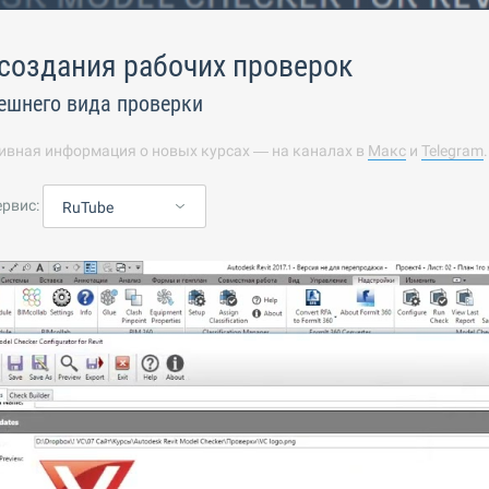
создания рабочих проверок
ешнего вида проверки
ивная информация о новых курсах — на каналах в
Макс
и
Telegram
ервис:
RuTube