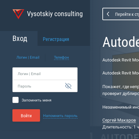
Vysotskiy consulting
Перейти к с
Autode
Вход
Регистрация
Логин | Email
Телефон
Autodesk Revit Mo
Autodesk Revit M
Логин | Email
Пароль
Покажет, где неп
проверит дублиро
Запомнить меня
Незаменимый инс
Войти
Напомнить пароль
Сергей Макаров
Длительность: 1 