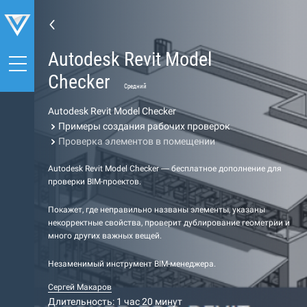
Autodesk Revit Model
Checker
Средний
Autodesk Revit Model Checker
Примеры создания рабочих проверок
Проверка элементов в помещении
Autodesk Revit Model Checker — бесплатное дополнение для
проверки BIM-проектов.
Покажет, где неправильно названы элементы, указаны
некорректные свойства, проверит дублирование геометрии и
много других важных вещей.
Незаменимый инструмент BIM-менеджера.
Сергей Макаров
Длительность: 1 час 20 минут