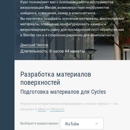
Курс познакомит вас с основами работы инструментов
визуализации Blender, возможностями инструментов
шейдинга, освещения, камер и композитинга.
Вы научитесь создавать основные материалы, многослойные
материалы, освещение, конфигурировать камеры и
визуализировать сцену для последующей пост-обработки как
в Blender, так и в сторонних решениях для композитинга.
Дмитрий Чехлов
Длительность: 8 часов 44 минуты
Разработка материалов
поверхностей
Подготовка материалов для Cycles
Новости и оперативная информация о новых курсах — на
каналах в
Макс
и
Telegram
.
Выберите видеосервис:
RuTube