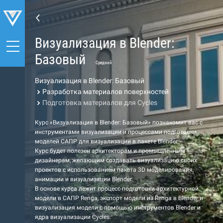
Визуализация в Blender:
Базовый
Средний
Визуализация в Blender: Базовый
Разработка материалов поверхностей
Подготовка материалов для Cycles
Курс «Визуализация в Blender: Базовый» познакомит вас с
инструментами визуализации и процессами подготовки
моделей САПР для визуализации в пакете Blender.
Курс будет полезен архитекторам и промышленным
дизайнерам, желающим создавать визуализацию своих
проектов с использованием пакета 3D моделирования,
анимации и визуализации Blender.
В основе курса лежит процесс подготовки архитектурной
модели в САПР Renga, экспорт модели из Renga в Blender и
визуализация модели с помощью инструментов Blender и
ядра визуализации Cycles.