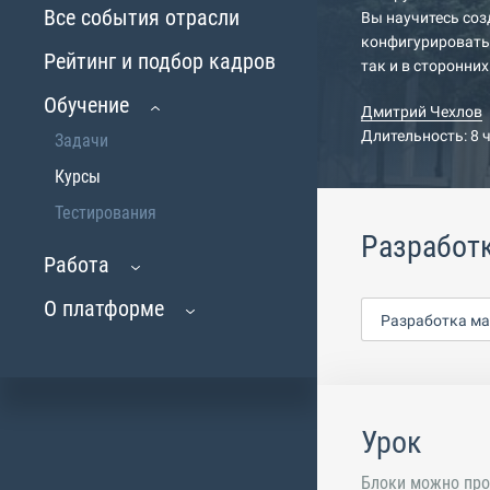
Все события отрасли
Вы научитесь со
конфигурировать 
Рейтинг и подбор кадров
так и в сторонни
Обучение
Дмитрий Чехлов
Длительность: 8 
Задачи
Курсы
Тестирования
Разработк
Работа
О платформе
Разработка ма
Урок
Блоки можно про