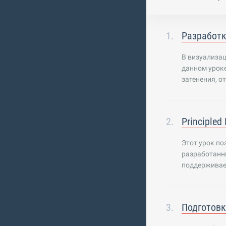
Разработк
В визуализа
данном урок
затенения, о
Principled
Этот урок по
разработанны
поддерживае
Подготовк