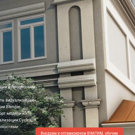
ации и процессами
ать визуализацию
и Blender.
орт модели из
ализации Cycles.
ожностями
Внедрим и оптимизируем BIM|ТИМ, обучим