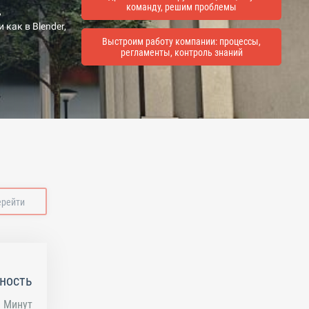
команду, решим проблемы
,
как в Blender,
Выстроим работу компании: процессы,
регламенты, контроль знаний
ерейти
ность
Минут