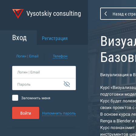
Vysotskiy consulting
Назад к стра
Визуа
Вход
Регистрация
Базо
Логин | Email
Телефон
Логин | Email
Визуализация в B
Пароль
Курс «Визуализац
подготовки модел
Запомнить меня
Курс будет поле
своих проектов с
Войти
Напомнить пароль
В основе курса л
Renga в Blender 
Курс познакомит 
инструментов шей