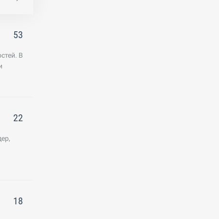
53
стей. В
и
22
ер,
18