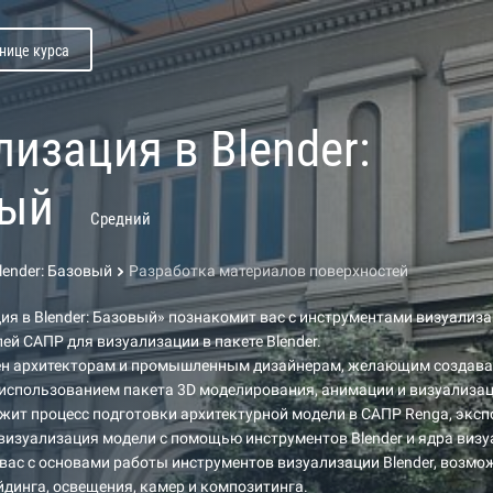
нице курса
лизация в Blender:
вый
Средний
lender: Базовый
Разработка материалов поверхностей
ия в Blender: Базовый» познакомит вас с инструментами визуализ
ей САПР для визуализации в пакете Blender.
зен архитекторам и промышленным дизайнерам, желающим создав
 использованием пакета 3D моделирования, анимации и визуализаци
ежит процесс подготовки архитектурной модели в САПР Renga, эксп
и визуализация модели с помощью инструментов Blender и ядра визу
вас с основами работы инструментов визуализации Blender, возм
динга, освещения, камер и композитинга.