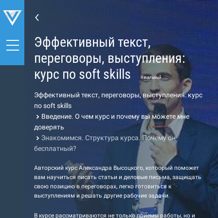
Эффективный текст,
переговоры, выступления:
курс по soft skills
Начальный
Эффективный текст, переговоры, выступления: курс
по soft skills
Введение. О чем курс и почему вы можете мне
доверять
Знакомимся. Структура курса. Почему он
бесплатный?
Авторский курс Александра Высоцкого, котоорый поможет
вам научиться писать статьи и деловые письма, защищать
свою позицию в переговорах, легко готовиться к
выступлениям и решать другие рабочие задачи.
В курсе рассматриваются не только приемы работы, но и